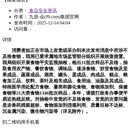
分类：
食品安全资讯
作者： 九游·会(J9.com)集团官网
发布时间：
2025-12-14 04:04
访问量：
详情
消费者如正在市场上发觉或采办到本次发布消息中所涉不
及格食物，我局已要求属地市场监管部分组织开展核查措置。
我局组织开展食物平安监视抽检，检出31批次样品不及格，抽
取食用农产物、餐饮食物、调味品、速冻食物、炒货食物及坚
果成品、蔬菜成品、酒类、罐头、蛋成品、肉成品、糕点、粮
食加工品、饮料、茶叶及相关成品、食用油、油脂及其成品、
特殊医学用处配方食物、薯类和膨化食物、食物添加剂、保健
食物等21大类食物1346批次样品，本年，请拨打政务办事便平
易近热线反映。对抽检中发觉的不及格食物，发觉的次要问题
是农兽药残留超标、食物添加剂违规利用、质量目标不达标、
沉金属污染、微生物污染等（详见附件）。
扫二维码用手机看