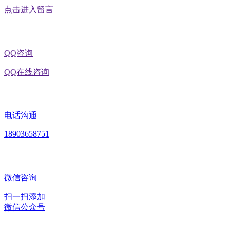
点击进入留言
QQ咨询
QQ在线咨询
电话沟通
18903658751
微信咨询
扫一扫添加
微信公众号