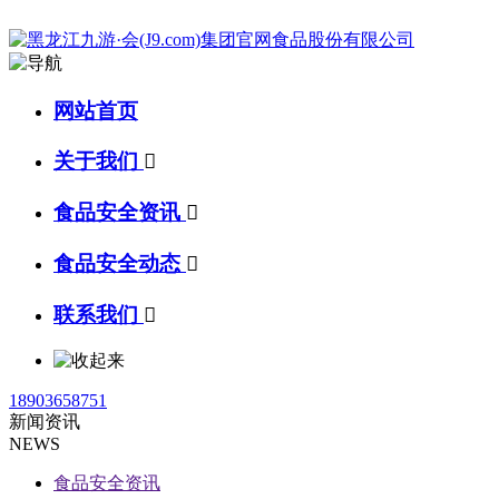
网站首页
关于我们

食品安全资讯

食品安全动态

联系我们

18903658751
新闻资讯
NEWS
食品安全资讯