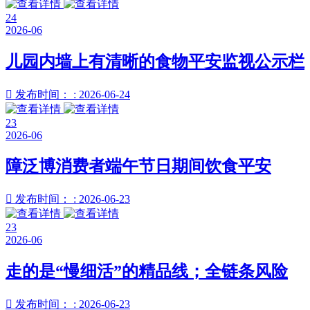
24
2026-06
儿园内墙上有清晰的食物平安监视公示栏

发布时间： : 2026-06-24
23
2026-06
障泛博消费者端午节日期间饮食平安

发布时间： : 2026-06-23
23
2026-06
走的是“慢细活”的精品线；全链条风险

发布时间： : 2026-06-23