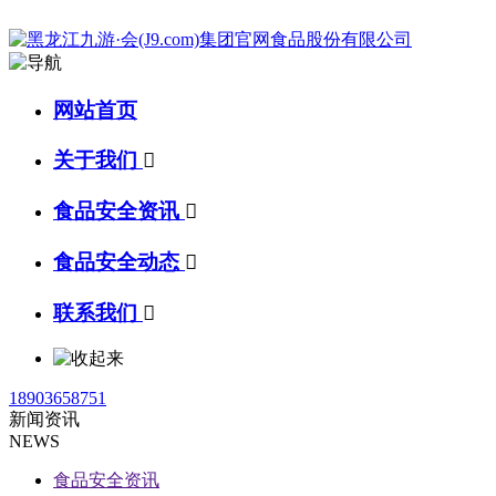
网站首页
关于我们

食品安全资讯

食品安全动态

联系我们

18903658751
新闻资讯
NEWS
食品安全资讯