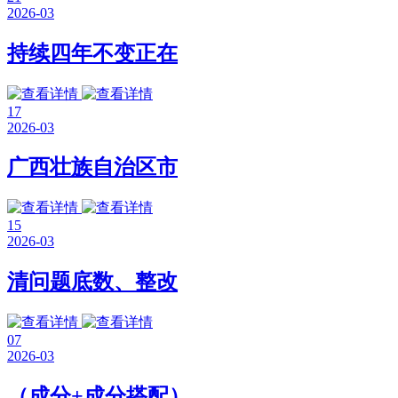
2026-03
持续四年不变正在
17
2026-03
广西壮族自治区市
15
2026-03
清问题底数、整改
07
2026-03
（成分+成分搭配）