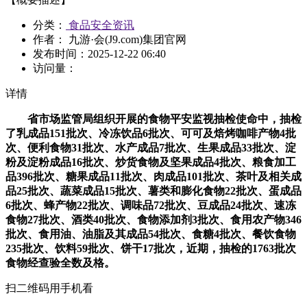
分类：
食品安全资讯
作者： 九游·会(J9.com)集团官网
发布时间：
2025-12-22 06:40
访问量：
详情
省市场监管局组织开展的食物平安监视抽检使命中，抽检
了乳成品151批次、冷冻饮品6批次、可可及焙烤咖啡产物4批
次、便利食物31批次、水产成品7批次、生果成品33批次、淀
粉及淀粉成品16批次、炒货食物及坚果成品4批次、粮食加工
品396批次、糖果成品11批次、肉成品101批次、茶叶及相关成
品25批次、蔬菜成品15批次、薯类和膨化食物22批次、蛋成品
6批次、蜂产物22批次、调味品72批次、豆成品24批次、速冻
食物27批次、酒类40批次、食物添加剂3批次、食用农产物346
批次、食用油、油脂及其成品54批次、食糖4批次、餐饮食物
235批次、饮料59批次、饼干17批次，近期，抽检的1763批次
食物经查验全数及格。
扫二维码用手机看