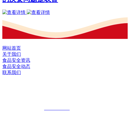
网站首页
关于我们
食品安全资讯
食品安全动态
联系我们
黑龙江九游·会(J9.com)集团官网食品股
份有限公司
全国统一客服热线：
18903658751
地址：哈尔滨南岗区红旗满族乡科技园区
地址：双城经济技术开发区娃哈哈路6号