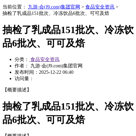
当前位置：
九游·会(J9.com)集团官网
>
食品安全资讯
>
抽检了乳成品151批次、冷冻饮品6批次、可可及焙
抽检了乳成品151批次、冷冻饮
品6批次、可可及焙
分类：
食品安全资讯
作者： 九游·会(J9.com)集团官网
发布时间：
2025-12-22 06:40
访问量：
【概要描述】
抽检了乳成品151批次、冷冻饮
品6批次、可可及焙
【概要描述】