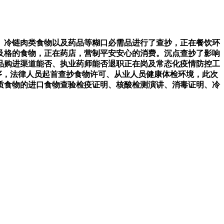
冷链肉类食物以及药品等糊口必需品进行了查抄，正在餐饮环
及格的食物，正在药店，营制平安安心的消费。沉点查抄了影响
品购进渠道能否、执业药师能否退职正在岗及常态化疫情防控工
次序，法律人员起首查抄食物许可、从业人员健康体检环境，此次
质食物的进口食物查验检疫证明、核酸检测演讲、消毒证明、冷