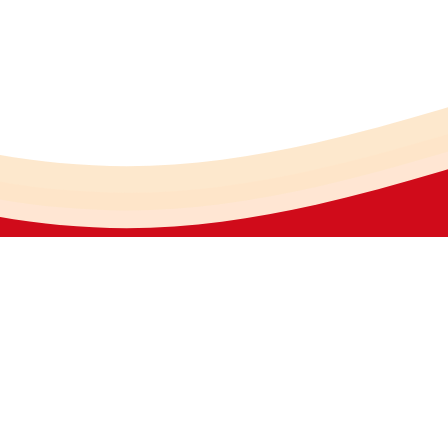
份有限公司