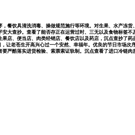
，餐饮具清洗消毒、操做规范施行等环境。对生果、水产冻货、
平安大查抄。查看了能否存正在运营过时、三无以及食物标签不
生果店、便当店、肉类经销店、餐饮店以及药店，沉点查抄了药
 近日，让老苍生开高兴心过一个安然、幸福年。优良的节日市场
者要严酷落实进货检验、索票索证轨制。沉点查看了进口冷链肉