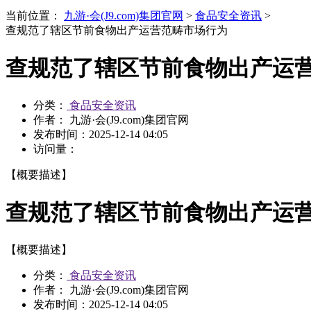
当前位置：
九游·会(J9.com)集团官网
>
食品安全资讯
>
查规范了辖区节前食物出产运营范畴市场行为
查规范了辖区节前食物出产运
分类：
食品安全资讯
作者： 九游·会(J9.com)集团官网
发布时间：
2025-12-14 04:05
访问量：
【概要描述】
查规范了辖区节前食物出产运
【概要描述】
分类：
食品安全资讯
作者： 九游·会(J9.com)集团官网
发布时间：
2025-12-14 04:05