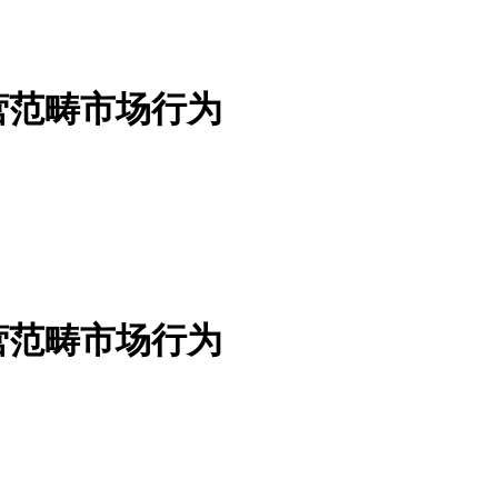
营范畴市场行为
营范畴市场行为