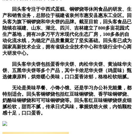
回头客专注于中西式蛋糕、铜锣烧等休闲食品的研发、生
产和销售业务，总部位于福建省泉州市惠安县惠东工业区。回
头客为旗下铜锣烧和华夫饼的品牌。截至目前，回头客食品已
陆续在福建、山东、湖北、四川、吉林建立了800多亩花园式
生产基地，拥有20多万平方米现代化生态厂房，100多条的自
动化流水线，为稳定产品质量奠定了坚实基础。回头客已成为
国家高新技术企业，拥有省级企业技术中心和市级行业中心两
大研发中心。
回头客华夫饼包括蛋香华夫饼、肉松华夫饼、黄油味华夫
饼、五黑华夫饼等多个产品，其中卡侬尼华夫饼（鸡蛋味）甄
选健康原料，烘焙暖心美味，口口蛋香浓郁，格格松软细腻。
无论是美味早餐、小馋小饿、还是学习办公补充能量，都
特别适合。回头客铜锣烧包括红豆味铜锣烧、香芋味铜锣烧、
奶酪味铜锣烧和可可味铜锣烧等。回头客红豆味铜锣烧饼皮细
腻松软，甜而不腻，传承日式风味，掌握烘焙火候，内馅颗粒
感十足，口口蛋香。