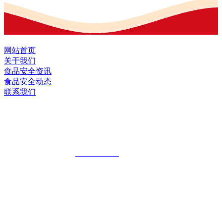
网站首页
关于我们
食品安全资讯
食品安全动态
联系我们
黑龙江九游·会(J9.com)集团官网食品股
份有限公司
全国统一客服热线：
18903658751
地址：哈尔滨南岗区红旗满族乡科技园区
地址：双城经济技术开发区娃哈哈路6号
地址：黑龙江萝北县宝泉岭二九0公路一号