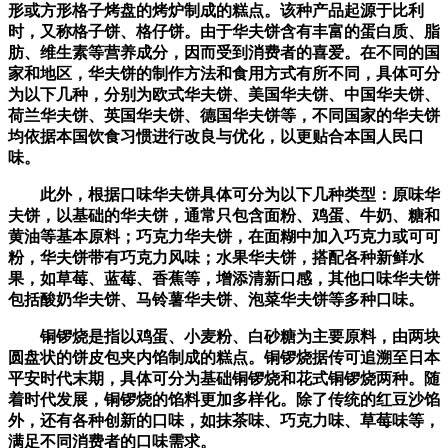
形或方形格子烤盘的烤炉制成的糕点。该种产品起源于比利
时，又称格子饼、格仔饼。由于华夫饼含有丰富的蛋白质、脂
肪、维生素等营养成分，因而受到消费者的喜爱。在不同的国
家和地区，华夫饼的制作方法和食用方式有所不同，具体可分
为以下几种，分别为欧式华夫饼、美国华夫饼、中国华夫饼、
荷兰华夫饼、英国华夫饼、德国华夫饼等，不同国家的华夫饼
均依据本国饮食习惯进行改良与优化，以更贴合本国人民口
味。
此外，根据口味华夫饼具体可分为以下几种类型：原味华
夫饼，以基础的华夫饼，通常只包含面粉、鸡蛋、牛奶、糖和
黄油等基本原料；巧克力华夫饼，在面糊中加入巧克力或可可
粉，华夫饼带有巧克力风味；水果华夫饼，搭配各种新鲜水
果，如草莓、蓝莓、香蕉等，增添清新口感，其他口味华夫饼
包括酸奶华夫饼、马铃薯华夫饼、泡菜华夫饼等多种口味。
铜锣烧是指以鸡蛋、小麦粉、白砂糖为主要原料，由两块
圆盘状的饼皮包夹内馅制成的糕点。铜锣烧据传可追溯至日本
平安时代末期，具体可分为基础铜锣烧和花式铜锣烧两种。随
着时代发展，铜锣烧的馅料更加多样化。除了传统的红豆沙馅
外，还有各种创新的口味，如抹茶味、巧克力味、草莓味等，
满足不同消费者的口味需求。