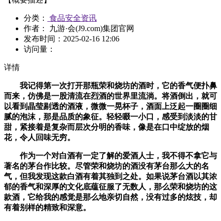
分类：
食品安全资讯
作者： 九游·会(J9.com)集团官网
发布时间：
2025-02-16 12:06
访问量：
详情
我记得第一次打开那瓶荣和烧坊的酒时，它的香气便扑鼻
而来，仿佛是一股清流在烈酒的世界里流淌。将酒倒出，就可
以看到晶莹剔透的酒液，微微一晃杯子，酒面上泛起一圈圈细
腻的泡沫，那是品质的象征。轻轻啜一小口，感受到淡淡的甘
甜，紧接着是复杂而层次分明的香味，像是在口中绽放的烟
花，令人回味无穷。
作为一个对白酒有一定了解的爱酒人士，我不得不拿它与
著名的茅台作比较。尽管荣和烧坊的酒没有茅台那么大的名
气，但我发现这款白酒有着其独到之处。如果说茅台酒以其浓
郁的香气和深厚的文化底蕴征服了无数人，那么荣和烧坊的这
款酒，它给我的感觉是那么地亲切自然，没有过多的炫技，却
有着别样的精致和深意。