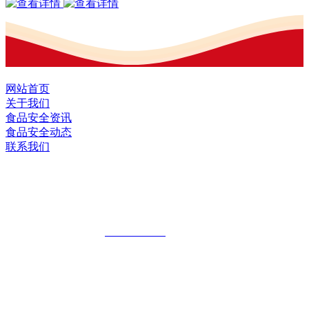
网站首页
关于我们
食品安全资讯
食品安全动态
联系我们
黑龙江九游·会(J9.com)集团官网食品股
份有限公司
全国统一客服热线：
18903658751
地址：哈尔滨南岗区红旗满族乡科技园区
地址：双城经济技术开发区娃哈哈路6号
地址：黑龙江萝北县宝泉岭二九0公路一号