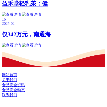
益禾堂轻乳茶：健
16
2025-02
仅342万元，南通海
网站首页
关于我们
食品安全资讯
食品安全动态
联系我们
黑龙江九游·会(J9.com)集团官网食品股