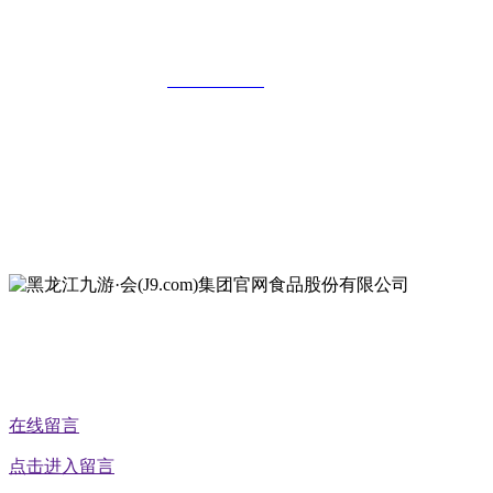
份有限公司
全国统一客服热线：
18903658751
地址：哈尔滨南岗区红旗满族乡科技园区
地址：双城经济技术开发区娃哈哈路6号
地址：黑龙江萝北县宝泉岭二九0公路一号
地址：黑龙江省延寿县工业园区北泰山路5号
公众号二维码
在线留言
点击进入留言