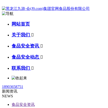
网站首页
关于我们

食品安全资讯

食品安全动态

联系我们

18903658751
新闻资讯
NEWS
食品安全资讯