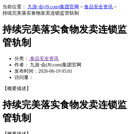
当前位置：
九游·会(J9.com)集团官网
>
食品安全资讯
>
持续完美落实食物发卖连锁监管轨制
持续完美落实食物发卖连锁监
管轨制
分类：
食品安全资讯
作者： 九游·会(J9.com)集团官网
发布时间：
2026-06-19 05:01
访问量：
【概要描述】
持续完美落实食物发卖连锁监
管轨制
【概要描述】