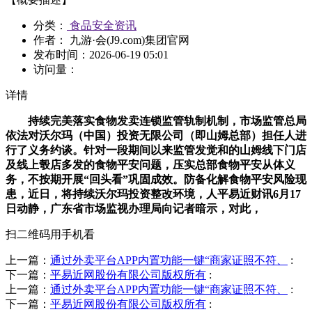
分类：
食品安全资讯
作者： 九游·会(J9.com)集团官网
发布时间：
2026-06-19 05:01
访问量：
详情
持续完美落实食物发卖连锁监管轨制机制，市场监管总局
依法对沃尔玛（中国）投资无限公司（即山姆总部）担任人进
行了义务约谈。针对一段期间以来监管发觉和的山姆线下门店
及线上彀店多发的食物平安问题，压实总部食物平安从体义
务，不按期开展“回头看”巩固成效。防备化解食物平安风险现
患，近日，将持续沃尔玛投资整改环境，人平易近财讯6月17
日动静，广东省市场监视办理局向记者暗示，对此，
扫二维码用手机看
上一篇：
通过外卖平台APP内置功能一键“商家证照不符、
:
下一篇：
平易近网股份有限公司版权所有
:
上一篇：
通过外卖平台APP内置功能一键“商家证照不符、
:
下一篇：
平易近网股份有限公司版权所有
: