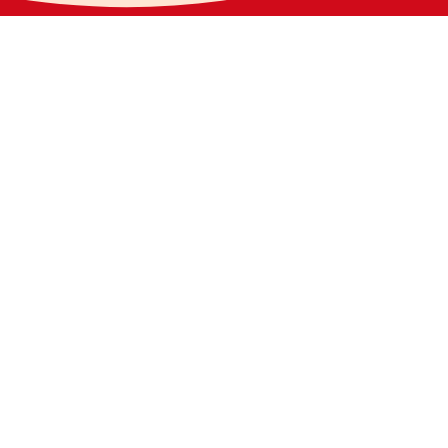
份有限公司