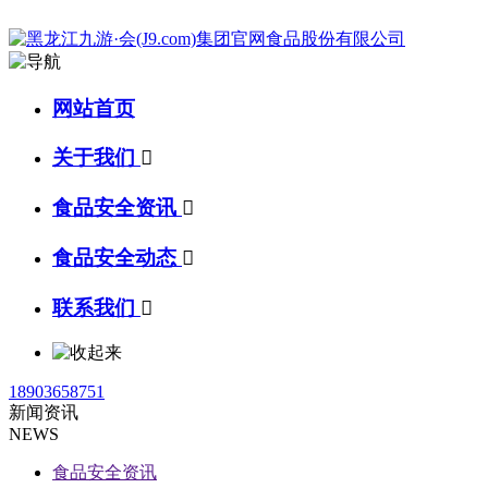
网站首页
关于我们

食品安全资讯

食品安全动态

联系我们

18903658751
新闻资讯
NEWS
食品安全资讯