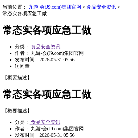
当前位置：
九游·会(J9.com)集团官网
>
食品安全资讯
>
常态实各项应急工做
常态实各项应急工做
分类：
食品安全资讯
作者： 九游·会(J9.com)集团官网
发布时间：
2026-05-31 05:56
访问量：
【概要描述】
常态实各项应急工做
【概要描述】
分类：
食品安全资讯
作者： 九游·会(J9.com)集团官网
发布时间：
2026-05-31 05:56