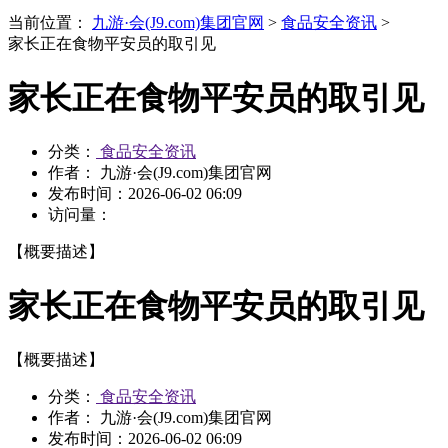
当前位置：
九游·会(J9.com)集团官网
>
食品安全资讯
>
家长正在食物平安员的取引见
家长正在食物平安员的取引见
分类：
食品安全资讯
作者： 九游·会(J9.com)集团官网
发布时间：
2026-06-02 06:09
访问量：
【概要描述】
家长正在食物平安员的取引见
【概要描述】
分类：
食品安全资讯
作者： 九游·会(J9.com)集团官网
发布时间：
2026-06-02 06:09