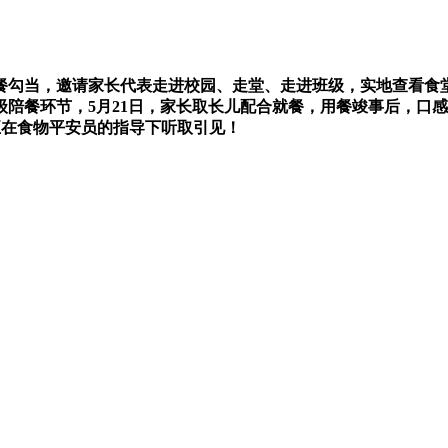
勾当，邀请家长代表走进校园、走堂、走进班级，实地查看食堂
陪餐环节，5月21日，家长取长儿配合就餐，用餐竣事后，口
正在食物平安员的指导下听取引见！