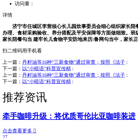
访问量：
详情
济宁市任城区李营核心长儿园炊事委员会细心组织家长陪餐
办理、食材采购验收、养分搭配及平安保障等方面做细致。班级
家长陪餐勾当 建牢长儿食物平安防地来历:鲁网勾当中，家长
扫二维码用手机看
上一篇：
丹籽油等16种“三新食物”通过审查；按照《法子
:
下一篇：
以“小暗语”科普宣传精
:
上一篇：
丹籽油等16种“三新食物”通过审查；按照《法子
:
下一篇：
以“小暗语”科普宣传精
:
推荐资讯
牵手咖啡升级：将优质哥伦比亚咖啡装进
点击查看更多

27