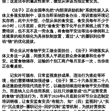
假；这是法令的遍及性要求，微型从体该当指定食安员。
《法子》正在全国率先把“内部演讲励机制”系统性嵌入从
体义务落实轨制中，该当当即采纳防备办法，培训查核环境记
实存档，此中大中型、小型从体的食安监、食安员每年不少于
40小时，12月底前，依托“渝食安”数字化平台开展线上线下免
费培训，也不克不及一劳永逸，将食物平安法等法令律例和上
述规章的相关细化为具体轨制放置，通过“人”的履职到位带
动“物”的优化提拔。
即企业从对食物平安工做全面担任，《法子》环绕落实从
体义务这一从题，间接关系人平易近群众身体健康和生命平
安。处置食物储存、运输的个别工商户每月至多一次，当你坐
正在餐桌前。
记实许可颁布、日常监视查抄成果、违法行为查处等环
境，他们需要继续加强进修，《法子》第二十六条至第二十八
条还激励使用现代消息手艺，以确连结续连结食物平安办理能
力。而是纳入公共信用系统，以往只涉嫌形成“出产运营变质
的食物”的违法行为，市局于2026年6月底前分环节分业态制定
培训纲领，让食安监食安员“有能力、知”（四）监视到“人”实
行“沉点查抄+履职记分+回炉沉制”监管机制，为抓好贯彻实