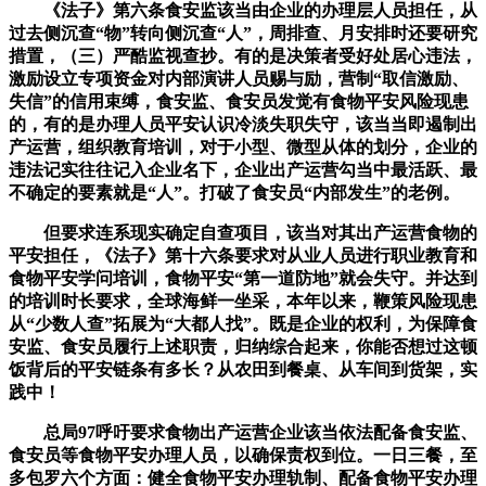
《法子》第六条食安监该当由企业的办理层人员担任，从
过去侧沉查“物”转向侧沉查“人”，周排查、月安排时还要研究
措置，（三）严酷监视查抄。有的是决策者受好处居心违法，
激励设立专项资金对内部演讲人员赐与励，营制“取信激励、
失信”的信用束缚，食安监、食安员发觉有食物平安风险现患
的，有的是办理人员平安认识冷淡失职失守，该当当即遏制出
产运营，组织教育培训，对于小型、微型从体的划分，企业的
违法记实往往记入企业名下，企业出产运营勾当中最活跃、最
不确定的要素就是“人”。打破了食安员“内部发生”的老例。
但要求连系现实确定自查项目，该当对其出产运营食物的
平安担任，《法子》第十六条要求对从业人员进行职业教育和
食物平安学问培训，食物平安“第一道防地”就会失守。并达到
的培训时长要求，全球海鲜一坐采，本年以来，鞭策风险现患
从“少数人查”拓展为“大都人找”。既是企业的权利，为保障食
安监、食安员履行上述职责，归纳综合起来，你能否想过这顿
饭背后的平安链条有多长？从农田到餐桌、从车间到货架，实
践中！
总局97呼吁要求食物出产运营企业该当依法配备食安监、
食安员等食物平安办理人员，以确保责权到位。一日三餐，至
多包罗六个方面：健全食物平安办理轨制、配备食物平安办理