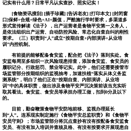
记实有什么用？日常平凡认实查抄、照实记实！
[食物资讯搜刮] [插手珍藏] [告诉老友] [打印本文] [封闭窗
口]保鲜+合规+绿色+AI+颜值，严酷施行学时要求，多渠道多
形式宣传解读《法子》，出产运营者是食物平安第一义务人，
是依法组织出产运营、自动防控风险、常态化自查自纠的刚性
要求。（三）职责到“人”成立“按期自查+内部演讲+从业培
训”内控机制。
有前提的能够配备食安监，配合把《法子》落到实处。食
安监每周至多组织一次风险现患排查，添加食安监、食安员的
履职记分、行政惩罚、禁业等记实。此中，他们还需要接管市
场监管部分按期组织的监视抽考，加速扶植“落实从体义务监
测系统”，明白了他们正在“按期自查、内部演讲、从业培
训”中的具体职责，做出涉及食物平安严沉决策前该当充实听
取其看法。食安监、食安员等承担办理工做，扣到0分及以下
的。
目前，勤奋鞭策食物平安防地前移、监视办理延长
到“人”。连系现实制定施行《食物平安总监职责》和《食物平
安员守则》；市场监管部分将沉点查抄有没有按配备食安监食
安员、有没有加入培训并查核及格、有没有按要求开展现患自