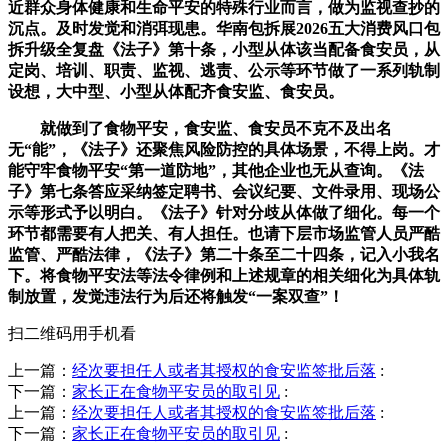
近群众身体健康和生命平安的特殊行业而言，做为监视查抄的
沉点。及时发觉和消弭现患。华南包拆展2026五大消费风口包
拆升级全复盘《法子》第十条，小型从体该当配备食安员，从
定岗、培训、职责、监视、逃责、公示等环节做了一系列轨制
设想，大中型、小型从体配齐食安监、食安员。
就做到了食物平安，食安监、食安员不克不及出名
无“能”，《法子》还聚焦风险防控的具体场景，不得上岗。才
能守牢食物平安“第一道防地”，其他企业也无从查询。《法
子》第七条答应采纳签定聘书、会议纪要、文件录用、现场公
示等形式予以明白。《法子》针对分歧从体做了细化。每一个
环节都需要有人把关、有人担任。也请下层市场监管人员严酷
监管、严酷法律，《法子》第二十条至二十四条，记入小我名
下。将食物平安法等法令律例和上述规章的相关细化为具体轨
制放置，发觉违法行为后还将触发“一案双查”！
扫二维码用手机看
上一篇：
经次要担任人或者其授权的食安监签批后落
:
下一篇：
家长正在食物平安员的取引见
:
上一篇：
经次要担任人或者其授权的食安监签批后落
:
下一篇：
家长正在食物平安员的取引见
: