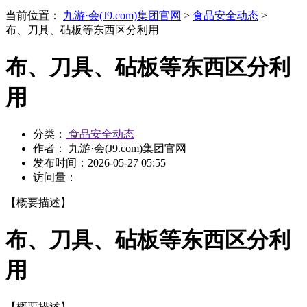
当前位置：
九游·会(J9.com)集团官网
>
食品安全动态
>
布、刀具、砧板等东西区分利用
布、刀具、砧板等东西区分利
用
分类：
食品安全动态
作者： 九游·会(J9.com)集团官网
发布时间：
2026-05-27 05:55
访问量：
【概要描述】
布、刀具、砧板等东西区分利
用
【概要描述】