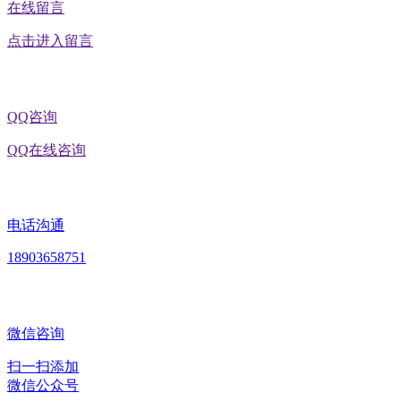
在线留言
点击进入留言
QQ咨询
QQ在线咨询
电话沟通
18903658751
微信咨询
扫一扫添加
微信公众号