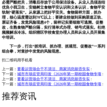
必需严酷把关，消毒后存放于公用保洁设备。从业人员须连结
优良小我卫生，安稳树立食物平安认识和义务认识，食物平安
轨制“硬落实”。从泉源上把好平安关。食物留样方面，抓办
理，核心温度需达到70℃以上；要肄业校做到采购渠道正轨、
票证齐备，发觉风险现患4个，留样记实要细致可逃溯。促整
改，生熟食物严酷分隔，实行清单式办理、销号式落实。杜绝
频频解冻冷冻。组织辖区学校食堂办理人员和从业人员开展集
中培训。
下一步，打出“抓培训、抓办理、抓规范、促整改”一系列
组合拳，对查抄中发觉的风险现患。
扫二维码用手机看
上一篇：
要看运营场合干不清洁、商家消息能否失实
:
下一篇：
城市市场监管局印发《2026年第一期校园食物专项
:
上一篇：
要看运营场合干不清洁、商家消息能否失实
:
下一篇：
城市市场监管局印发《2026年第一期校园食物专项
:
推荐资讯