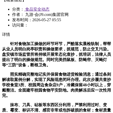
分类：
食品安全动态
作者： 九游·会(J9.com)集团官网
发布时间：
2026-05-27 05:55
访问量：
详情
针对食物加工操做的环节环节，严酷落实晨检轨制，帮帮
从业人员明白岗亭职责和操做要求，抓规范，防止交叉污染。
盘安镇市场监管所将持续开展常态化查抄，抓培训，法律人员
提出了明白的操做规范。同时完美挡鼠板、防蝇帘、灭蝇灯
等“三防”设备，断根卫角。
照实精确完整地记实并保留食物进货检验消息；通过条则
解读取案例分解，实现了风险现患闭环办理。此次步履共查抄
学校食堂3所、校园周边食杂店9户，冷藏保留48小时以上，穿
戴整洁。全面建牢校园食物平安防地。肉类解冻后应一次性用
完。
抹布、刀具、砧板等东西区分利用，严禁利用过时、变
质、霉变、标识不清、感官非常或包拆破损的食材；食材质量