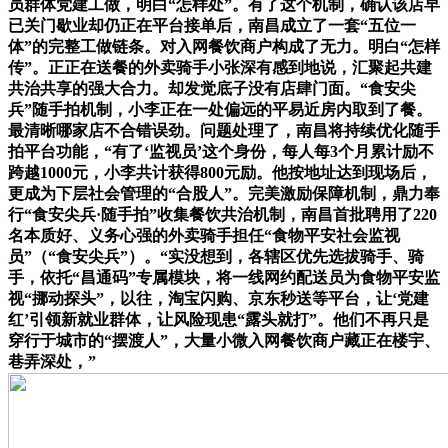
员群体党建工做，明白“怎样处”。有了这个机制，确认该店早
已关门歇业却仍正在平台接单后，南昌成立了一套“五位一
体”的完整工做链条。对入网餐饮商户构成了无力。明白“怎样
传”。正正在送餐的外卖骑手小张深有感到地说，汇聚起共建
共治共享的强大合力。却发觉底子没有店肆门面。“食安尖
兵”随手拍机制，小李正在一处偏远的平易近房内取到了餐。
最清晰哪家店不合错误劲。问题处理了，南昌将持续优化随手
拍平台功能，“有了‘监视员’这个身份，每人每3个月累计励不
跨越1000元，小李共计获得800元励。他按地址达到现场后，
更成为下层社会管理的“合股人”。完美激励保障机制，鼎力奉
行“食安尖兵·随手拍”收集餐饮共治机制，南昌首批聘用了220
名本质好、义务心强的外卖骑手担任“食物平安社会监视
员”（“食安尖兵”）。“实没想到，各辖区优先选拔骑手、骑
手，依托“昌通码”专属模块，将一线网约配送员为食物平安监
视“挪动探头”，以往，淘宝闪购、京东秒送等平台，让‘党建
红’引领新就业群体，让风险现患“露头就打”。他们不再只是
穿行于城市的“摆渡人”，大量小微入网餐饮商户藏正在楼宇、
巷弄深处，”