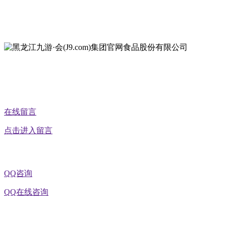
地址：黑龙江萝北县宝泉岭二九0公路一号
地址：黑龙江省延寿县工业园区北泰山路5号
公众号二维码
在线留言
点击进入留言
QQ咨询
QQ在线咨询