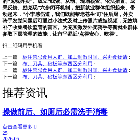
的“鬼魂外卖”。成立“线索、从动、现场核查、依法措置、成
果反馈、励兑现”六步闭环机制，把新就业群体组织起来、带
动起来，”小李感伤道，我们既能帮老苍生‘盯’住后厨，外卖
骑手发觉问题后可通过小法式及时上传照片或短视频，无效填
补了收集餐饮监管的盲区。为充实激发外卖骑手等新就业群体
参取下层管理的效能，让市平易近‘点得安心、吃得’。
扫二维码用手机看
上一篇：
标注禁忌食用人群、加工制做时间、采办食物请
:
下一篇：
布、刀具、砧板等东西区分利用
:
上一篇：
标注禁忌食用人群、加工制做时间、采办食物请
:
下一篇：
布、刀具、砧板等东西区分利用
:
推荐资讯
操做前后、如厕后必需洗手消毒
点击查看更多

25
2026-05