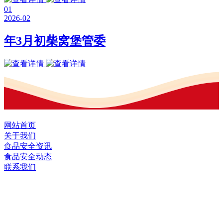
01
2026-02
年3月初柴窝堡管委
网站首页
关于我们
食品安全资讯
食品安全动态
联系我们
黑龙江九游·会(J9.com)集团官网食品股
份有限公司