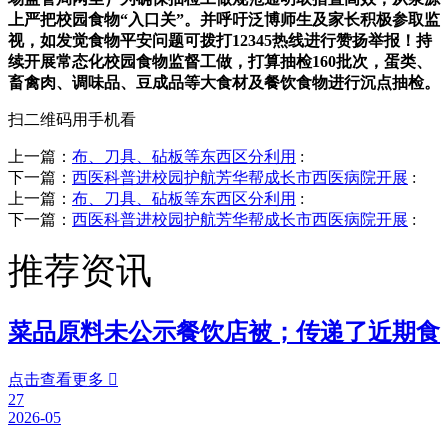
上严把校园食物“入口关”。并呼吁泛博师生及家长积极参取监
视，如发觉食物平安问题可拨打12345热线进行赞扬举报！持
续开展常态化校园食物监督工做，打算抽检160批次，蛋类、
畜禽肉、调味品、豆成品等大食材及餐饮食物进行沉点抽检。
扫二维码用手机看
上一篇：
布、刀具、砧板等东西区分利用
:
下一篇：
西医科普进校园护航芳华帮成长市西医病院开展
:
上一篇：
布、刀具、砧板等东西区分利用
:
下一篇：
西医科普进校园护航芳华帮成长市西医病院开展
:
推荐资讯
菜品原料未公示餐饮店被；传递了近期食
点击查看更多

27
2026-05