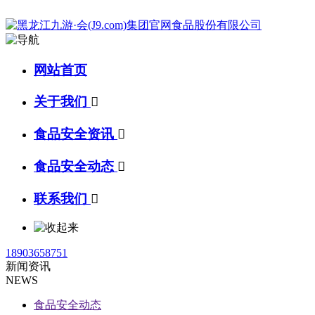
网站首页
关于我们

食品安全资讯

食品安全动态

联系我们

18903658751
新闻资讯
NEWS
食品安全动态