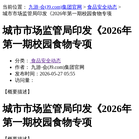
当前位置：
九游·会(J9.com)集团官网
>
食品安全动态
>
城市市场监管局印发《2026年第一期校园食物专项
城市市场监管局印发《2026年
第一期校园食物专项
分类：
食品安全动态
作者： 九游·会(J9.com)集团官网
发布时间：
2026-05-27 05:55
访问量：
【概要描述】
城市市场监管局印发《2026年
第一期校园食物专项
【概要描述】