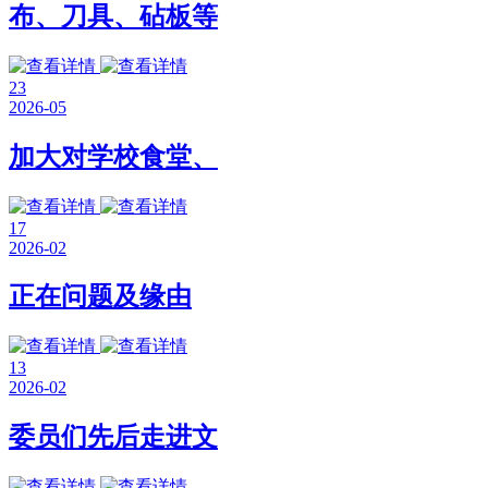
布、刀具、砧板等
23
2026-05
加大对学校食堂、
17
2026-02
正在问题及缘由
13
2026-02
委员们先后走进文