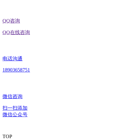
QQ咨询
QQ在线咨询
电话沟通
18903658751
微信咨询
扫一扫添加
微信公众号
TOP