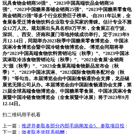
玩具食物金销商50强” 、“2023中国高端饮品金销商50
强”、“2023中国糖果喜铺金销商25强”、“2023中国糖果零食电
商金销商25强”等多个行业权势巨子榜单。·自2011年以来，全
食展备受泛博食物饮料企业取专业买家的青睐。估计专业不雅
众12万人次。规划展出头具名积8万平米，全食展正在宁波、
深圳、、西安、济南和厦门等地持续成功举行。定于2023年9
月12-14日，同期举办2023秋季中国糖果零食博览会、中国冰
淇淋冷食博览会暨中国冷链食物博览会。·博览会同期将举
办“2023中国高端食物饮料营销论坛（秋季）”、“2023中国冰
淇淋取冷冻食物营销论坛（秋季）”、“2023全食展‘金销商
大’颁（秋季）”、“2023全食展高端食物新品发布会（秋
季）”、“2023中国冰淇淋、“2023国际食物商务配对会（秋
季）”等勾当。本届博览会由中国副食畅通协会支撑，龙品锡
展览无限公司从办。本届博览会由中国副食畅通协会支撑，第
21届全球高端食物博览会、中国糖果零食展、中国冰淇淋冷食
展暨中国冷链食物博览会（全食展暨中冰展）将于2023年9月
12-14日。
扫二维码用手机看
上一篇：
推进并参取各部分内部毛病阐发会5、参取项目投
:
下一篇：
做者取本坐联系稿酬
: