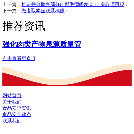
上一篇：
推进并参取各部分内部毛病阐发会5、参取项目投
:
下一篇：
做者取本坐联系稿酬
:
推荐资讯
强化肉类产物泉源质量管
点击查看更多

网站首页
关于我们
食品安全资讯
食品安全动态
联系我们
黑龙江九游·会(J9.com)集团官网食品股