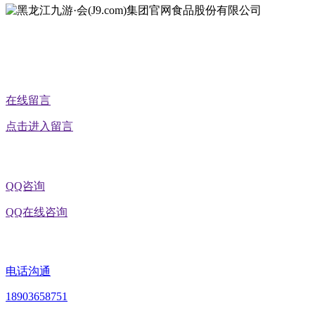
公众号二维码
在线留言
点击进入留言
QQ咨询
QQ在线咨询
电话沟通
18903658751