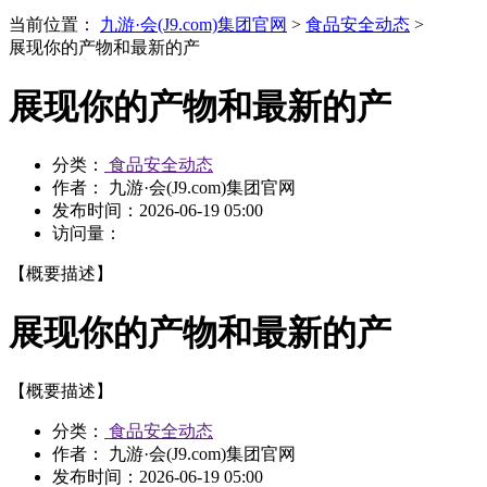
当前位置：
九游·会(J9.com)集团官网
>
食品安全动态
>
展现你的产物和最新的产
展现你的产物和最新的产
分类：
食品安全动态
作者： 九游·会(J9.com)集团官网
发布时间：
2026-06-19 05:00
访问量：
【概要描述】
展现你的产物和最新的产
【概要描述】
分类：
食品安全动态
作者： 九游·会(J9.com)集团官网
发布时间：
2026-06-19 05:00