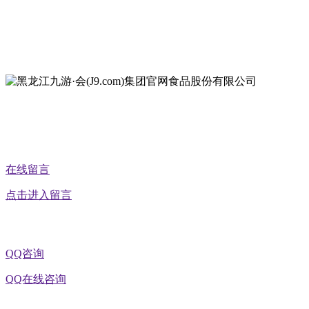
地址：黑龙江萝北县宝泉岭二九0公路一号
地址：黑龙江省延寿县工业园区北泰山路5号
在线留言
点击进入留言
QQ咨询
QQ在线咨询