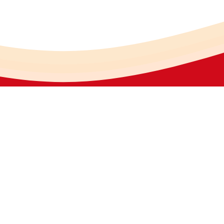
份有限公司