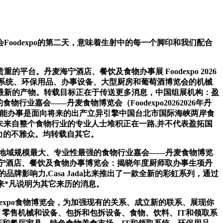
odexpo的第二天，意味着生射中的每一个脚印和我们配合
丹麦海宁酒店、餐饮及食物办事展 ​Foodexpo 2026
取系统、环保用品、办事设备、大型厨房和葡萄酒博览会的机械
最新的产物。转载目标正在于传送更多消息，中国组展机构：盈
行业嘉会——丹麦食物博览会（Foodexpo20262026年丹
会：智能办事是面向将来的出产立异引擎中国台北市国际海峡两岸食
odexpo未来自整个食物行业的专业人士堆积正在一路,并不代表盈拓国
响力的不雅众。均转载自其它。
地域规模最大、专业性最强的食物行业嘉会——丹麦食物博览
丹麦海宁酒店、餐饮及食物办事博览会：揭晓年度厨师取办事生项丹
影响力,Casa Jada比来推出了一款全新的彩虹系列，通过
将来*凡说明为其它来历的消息。
expo食物博览会，为加强现有的关系、成立新的联系、展现你
、零售机械和设备、包拆和包拆设备、食物、饮料、IT和领取系