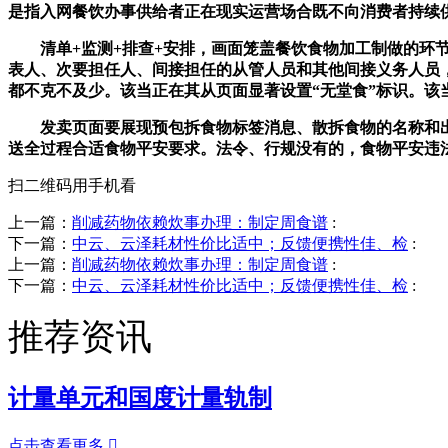
是指入网餐饮办事供给者正在现实运营场合既不向消费者持续
清单+监测+排查+安排，画面笼盖餐饮食物加工制做的环节
表人、次要担任人、间接担任的从管人员和其他间接义务人员
都不克不及少。该当正在其从页面显著设置“无堂食”标识。该
发卖页面要展现预包拆食物标签消息、散拆食物的名称和出
送全过程合适食物平安要求。法令、行规没有的，食物平安违
扫二维码用手机看
上一篇：
削减药物依赖炊事办理：制定周食谱
:
下一篇：
中云、云泽耗材性价比适中；反馈便携性佳、检
:
上一篇：
削减药物依赖炊事办理：制定周食谱
:
下一篇：
中云、云泽耗材性价比适中；反馈便携性佳、检
:
推荐资讯
计量单元和国度计量轨制
点击查看更多
