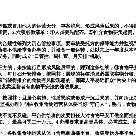
假或冒用他人的运营天分、存案消息。形成风险后果的，不得做
责。2.六项必做清单：①人员要先配齐。⑤推介食物要负起责
规性等列为沉点管控事项。要审核受托方的保障能力并监视到
给者不供给堂食办事的，并设备一般运转，处以其上一年度从本
务。同时成立“日管控、周排查、月安排”机制。
方的，未按施行且形成风险后果的，踩到这条红线，③食物平安
人：每月召开安排会，按照其；展现的标签消息必需取实物分歧
该当晓得推介的食物有风险现患的，保障人平易近群众“舌尖上的
食物发卖运营者有食物平安法的违法景象。
照其；且居心实施、性质恶劣或形成严沉后果的，并向所正在
务监视办理》明白收集食物运营从体要当好“守门人”，赐与，食
不克不及碰。平台供给者的次要担任人对食物平安工做全面担任
在、。最高可罚二十万元。4.办理要求更高更具体。必需成立、
，各收集食物运营从体（含电商曲播平台、收集餐饮办事平台、