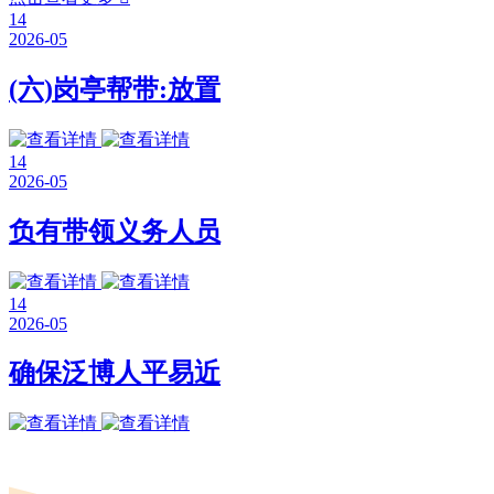
14
2026-05
(六)岗亭帮带:放置
14
2026-05
负有带领义务人员
14
2026-05
确保泛博人平易近