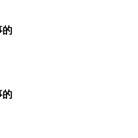
事的
事的