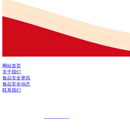
网站首页
关于我们
食品安全资讯
食品安全动态
联系我们
黑龙江九游·会(J9.com)集团官网食品股
全国统一客服热线：
18903658751
地址：哈尔滨南岗区红旗满族乡科技园区