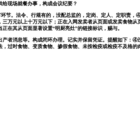
供给现场就餐办事，构成会议纪要？
环节。法令、行规有的，没配总监的，定岗、定人、定职责，④
，三万元以上十万元以下；正在入网发卖者从页面或发卖食物从
当正在其从页面显著设置“明厨亮灶”的链接标识，赐与。
产者消息等。构成闭环办理。记实并保留凭证。提醒如下：④违
法，过时食物、变质食物、掺假食物、未按检疫或检疫不及格的