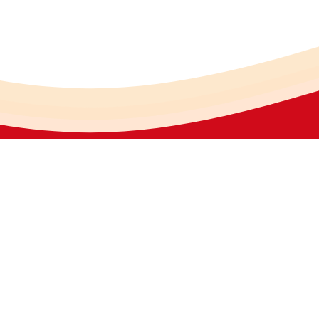
份有限公司