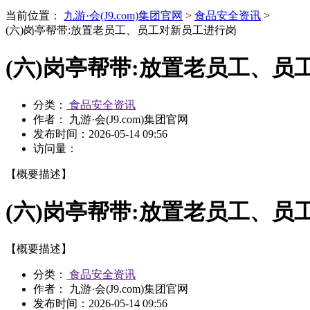
当前位置：
九游·会(J9.com)集团官网
>
食品安全资讯
>
(六)岗亭帮带:放置老员工、员工对新员工进行岗
(六)岗亭帮带:放置老员工、员
分类：
食品安全资讯
作者： 九游·会(J9.com)集团官网
发布时间：
2026-05-14 09:56
访问量：
【概要描述】
(六)岗亭帮带:放置老员工、员
【概要描述】
分类：
食品安全资讯
作者： 九游·会(J9.com)集团官网
发布时间：
2026-05-14 09:56