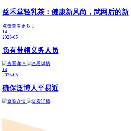
益禾堂轻乳茶：健康新风尚，武网后的新
点击查看更多

14
2026-05
负有带领义务人员
14
2026-05
确保泛博人平易近