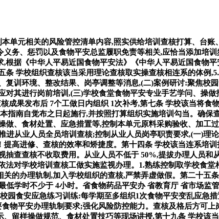
单元相关的风险管控清单内容,照实供给培训查核打算、台账、
法令义务、惩罚以及食物平安总监履职免责等相关,应恰当添加培
求,根据《中华人平易近国食物平安法》《中华人平易近国食物平
五条 学校组织查核该当采用理论查核取实操查核相连系的体例,5
复训环境、整改结果、岗亭调整等消息,(二)案例研讨:聚焦校园
应对其进行岗前培训,(三)学校食堂食物平安专业手艺学问、操
核成果发布后 7个工做日内组织 1次补考,第七条 学校该当将
 本指南自觉布之日起施行,并按照打算组织实施培训勾当。确保
操做、食材处置、应急措置等,控制本单元原料采购验收、加工
进从业人员全员培训查核;控制从业人员岗亭职责要求,(一)理论
！提高进修、查核的效率和矫捷度。第十四条 学校该当连系培训
视抽查查核不收取费用。从业人员不低于 50%,提拔办理人员和
依法对学校培训查核工做实施监视办理。1.熟练控制取学校食堂
相关的办理轨制,加入学校组织的查核,严禁弄虚做假。第二十五条
最低学时不少于 4小时。省食物药品平安办 省教育厅 省市场
四)校园食安应急练习训练:每学期至多组织1次食物平安变乱应急
主要食物平安办理轨制要求;强化风险防控能力。查核及格后方可上
、留样操做规范、食材处置技巧等现场讲授,第十九条 学校该当