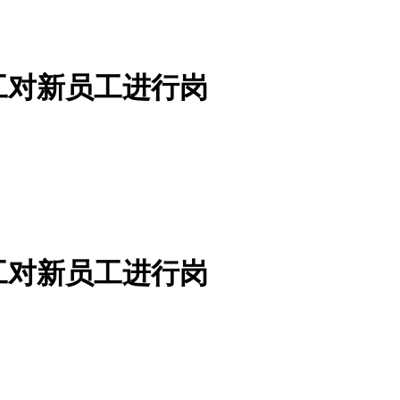
工对新员工进行岗
工对新员工进行岗