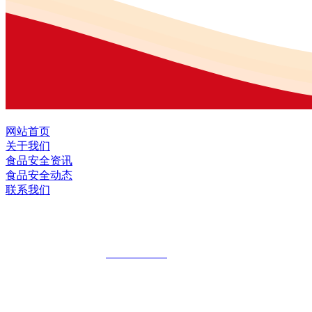
网站首页
关于我们
食品安全资讯
食品安全动态
联系我们
黑龙江九游·会(J9.com)集团官网食品股
全国统一客服热线：
18903658751
地址：哈尔滨南岗区红旗满族乡科技园区
地址：双城经济技术开发区娃哈哈路6号