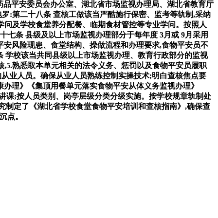
物药品平安委员会办公室、湖北省市场监视办理局、湖北省教育厅
罗:第二十八条 查核工做该当严酷施行保密、监考等轨制,采纳
康学问及学校食堂养分配餐、临期食材管控等专业学问。按照人
七条 县级及以上市场监视办理部分于每年度 3月或 9月采用
平安风险现患、食堂结构、操做流程和办理要求,食物平安员不
十六条 学校该当共同县级以上市场监视办理、教育行政部分的监视
核,5.熟悉取本单元相关的法令义务、惩罚以及食物平安员履职
格的从业人员。确保从业人员熟练控制实操技术;明白查核焦点要
健康办理》《集顶用餐单元落实食物平安从体义务监视办理》
员讲课;按人员类别、岗亭层级分类分级实施。按学校规章轨制处
究制定了《湖北省学校食堂食物平安培训和查核指南》,确保查
控沉点。