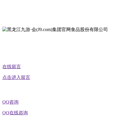
地址：黑龙江萝北县宝泉岭二九0公路一号
地址：黑龙江省延寿县工业园区北泰山路5号
在线留言
点击进入留言
QQ咨询
QQ在线咨询