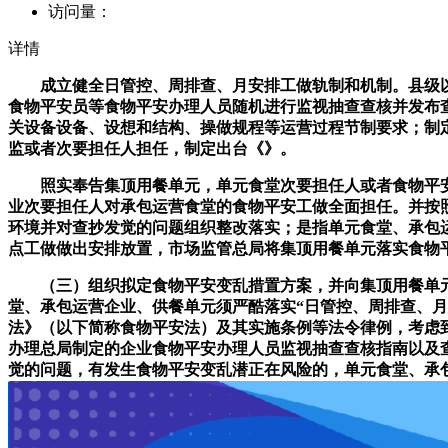
访问量：
详情
成立健全日管控、周排查、月安排工做轨制和机制。县级以
食物平安员等食物平安办理人员随机进行监视抽查查核并发布
关设备设备、设想和结构、操做规程等运营过程节制要求；制
监或者次要担任人担任，制定出台《》。
照实奉告集顶用餐单元，单元食堂次要担任人或者食物平安
业次要担任人对承包运营食堂的食物平安工做全面担任。并按
环境并对查抄发觉的问题组织整改落实；是指单元食堂、承包
点工做做出安排放置，市场监管总局将集顶用餐单元落实食物
（三）组织拟定食物平安变乱措置方案，并向集顶用餐单元
堂、承包运营企业、供餐单元须严酷落实“日管控、周排查、
法》（以下简称食物平安法）及其实施条例等法令律例，考虑
办理总局制定的企业食物平安办理人员监视抽查查核指南以及
觉的问题，有发生食物平安变乱潜正在风险的，单元食堂、承