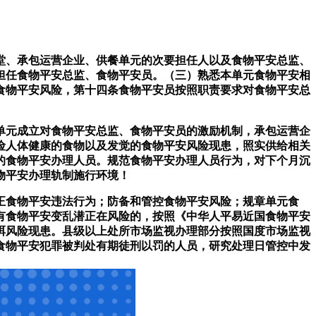
、承包运营企业、供餐单元的次要担任人以及食物平安总监、
担任食物平安总监、食物平安员。（三）熟悉本单元食物平安相
食物平安风险，第十四条食物平安员按照职责要求对食物平安总
元成立对食物平安总监、食物平安员的激励机制，承包运营企
险人体健康的食物以及发觉的食物平安风险现患，照实供给相关
的食物平安办理人员。规范食物平安办理人员行为，对下个月沉
物平安办理轨制施行环境！
食物平安违法行为；防备和管控食物平安风险；规章单元食
有食物平安变乱潜正在风险的，按照《中华人平易近国食物平安
弭风险现患。县级以上处所市场监视办理部分按照国度市场监视
食物平安犯罪被判处有期徒刑以罚的人员，研究处理日管控中发