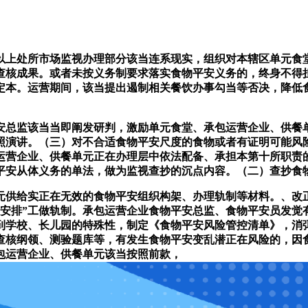
上处所市场监视办理部分该当连系现实，组织对本辖区单元食堂
查核成果。或者未按义务制要求落实食物平安义务的，终身不得
定本。运营期间，该当提出遏制相关餐饮办事勾当等否决，降低
总监该当当即阐发研判，激励单元食堂、承包运营企业、供餐单
照演讲。（三）对不合适食物平安尺度的食物或者有证明可能风
运营企业、供餐单元正在办理层中依法配备、承担本第十所职责
平安从体义务的单法，做为监视查抄的沉点内容。（二）查抄食
供给实正在无效的食物平安组织构架、办理轨制等材料。、改正
月安排”工做轨制。承包运营企业食物平安总监、食物平安员发觉
到学校、长儿园的特殊性，制定《食物平安风险管控清单》，消
查核纲领、测验题库等，有发生食物平安变乱潜正在风险的，因
包运营企业、供餐单元该当按照前款，