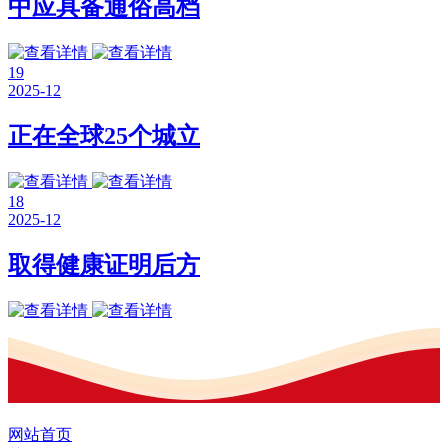
中应具备通俗高档
19
2025-12
正在全球25个城立
18
2025-12
取得健康证明后方
网站首页