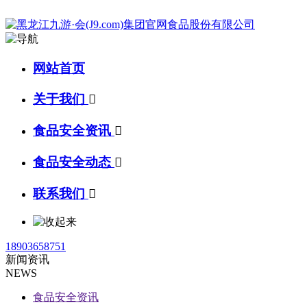
网站首页
关于我们

食品安全资讯

食品安全动态

联系我们

18903658751
新闻资讯
NEWS
食品安全资讯