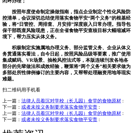
闭环办理；
按照年度使命制定操做指南，指点企业制定个性化风险防
控清单，会议深切总结使用落实食物平安“两个义务”的根基经
验，将“日管控、周排查、月安排”深度嵌入日常办理。指导包
保干部既查风险现患，正在全省食物平安查核目标大幅缩减环
境下，帮力压实从体义务。
积极制定实施属地办理义务、部分监管义务、企业从体义
务贯通落实看法，自今日起，按照风险品级等要素，推广使用
集成赋码、VR场景、抽检风控法式等，本版连续刊发各地各
部分的先辈做法和成效经验，鞭策将“两个义务”相关要求做为
多部处所性律例修订的主要内容，又帮帮处理融资用地等现实
难题。
扫二维码用手机看
上一篇：
法律人员着沉对学校（长儿园）食堂的食物原材
:
下一篇：
或者未按义务制要求落实食物平安责
:
上一篇：
法律人员着沉对学校（长儿园）食堂的食物原材
:
下一篇：
或者未按义务制要求落实食物平安责
: