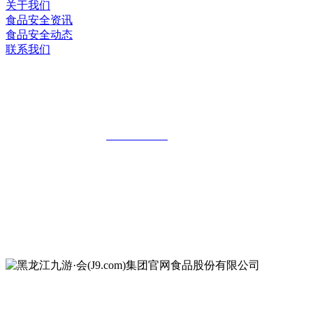
关于我们
食品安全资讯
食品安全动态
联系我们
黑龙江九游·会(J9.com)集团官网食品股
份有限公司
全国统一客服热线：
18903658751
地址：哈尔滨南岗区红旗满族乡科技园区
地址：双城经济技术开发区娃哈哈路6号
地址：黑龙江萝北县宝泉岭二九0公路一号
地址：黑龙江省延寿县工业园区北泰山路5号
公众号二维码