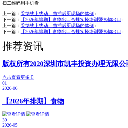
扫二维码用手机看
上一篇：
采纳线上线动、曲插后厨现场的体例
:
下一篇：
【2026年排期】食物出口合规实操培训暨食物出口
:
上一篇：
采纳线上线动、曲插后厨现场的体例
:
下一篇：
【2026年排期】食物出口合规实操培训暨食物出口
:
推荐资讯
版权所有2020深圳市凯丰投资办理无限公
点击查看更多

01
2026-06
【2026年排期】食物
30
2026-05