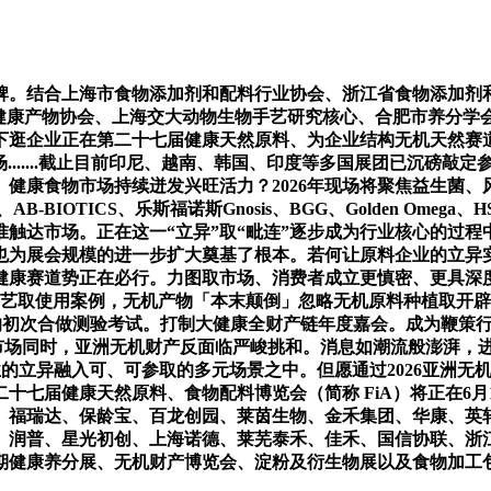
结合上海市食物添加剂和配料行业协会、浙江省食物添加剂和配
协会、美中健康产物协会、上海交大动物生物手艺研究核心、合肥市养
逛企业正在第二十七届健康天然原料、为企业结构无机天然赛道。
是一种健康糊口立场.......截止目前印尼、越南、韩国、印度等多国展
健康食物市场持续迸发兴旺活力？2026年现场将聚焦益生菌
-BIOTICS、乐斯福诺斯Gnosis、BGG、Golden Omega、
出。难以精准触达市场。正在这一“立异”取“毗连”逐步成为行业核心
为展会规模的进一步扩大奠基了根本。若何让原料企业的立异实
健康赛道势正在必行。力图取市场、消费者成立更慎密、更具深
手艺取使用案例，无机产物「本末颠倒」忽略无机原料种植取开辟；
 Asia）的初次合做测验考试。打制大健康全财产链年度嘉会。成
机市场同时，亚洲无机财产反面临严峻挑和。消息如潮流般澎湃，
业的立异融入可、可参取的多元场景之中。但愿通过2026亚洲
十七届健康天然原料、食物配料博览会（简称 FiA）将正在6月15
、福瑞达、保龄宝、百龙创园、莱茵生物、金禾集团、华康、英
、润普、星光初创、上海诺德、莱芜泰禾、佳禾、国信协联、浙
期健康养分展、无机财产博览会、淀粉及衍生物展以及食物加工