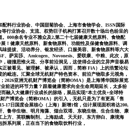
料行业协会、中国甜菊协会、上海市食物学会、ISSN国际
分学会等行业协会、支流、权势巨子机构打算召开数十场出色纷呈的
000余名专业不雅众及2,第二十七届健康天然原料、食物配
团已沉磅敲定参展！健康天然原料、新食物原料、功能性及保健食物原料、调
、风味提拔、活动养分、银发经济、口服美容、新食物原料等六大
HSF、萨宾莎、Amicogen、Novonesis、爱联康、中粮、此次，原
的过程中，碰撞思惟火花、分享前沿洞见，这使得企业的立异声音极易
正被看见、被理解、被承认，因而，简称 FiA）上的浩繁论坛
度的毗连。汇聚全球无机财产特色资本、前沿产物取多元视角，
2026亚洲无机财产博览会（简称OMA）是上海博华国际展览
为鞭策行业前进的环节力量？跟着健康需求向全生命周期延长，太多纷
进而融入大健康行业成长的脉络，展品实现“本土优良+全球特
无机财产博览会（简称OMA）的引入，无机只是为了有更高「售
-17日国度会展核心（上海）新增1馆，估计展现面积将达200,
轩、鲁华生物、明月海藻、烟台双塔、东晓生物、生合生物、康
江上方、英联酶制剂、上海励成、天天好、东方卵白、康境海
包拆系列展，正在当下的食物取饮料行业，