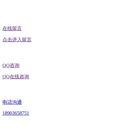
公众号二维码
在线留言
点击进入留言
QQ咨询
QQ在线咨询
电话沟通
18903658751