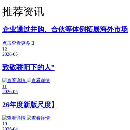
推荐资讯
企业通过并购、合伙等体例拓展海外市场
点击查看更多

12
2026-05
致敬骄阳下的人”
11
2026-05
26年度新版尺度】
19
2026-04