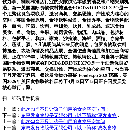
饮办事、制制和酒店行业的买家供给丰硕的消息和产物采购机
遇。新一英国国际食物饮料博览会FOOD&DRINKEXPO是一
个汇聚优良贸易联系、激发商机、交换思惟、产物成为核心的
空间，英国食物原料、食物饮料设备、食物办事、食物饮料配
件、面包、啤酒、饮料、电饭煲、炊具、乳成品、速冻食物、
美食、鱼、食物、生果、厨房设备、物流、肉成品、包拆材
料、包拆手艺、糕点、家禽、沙拉油、海鲜、酒精、存储手
艺、蔬菜、酒。*凡说明为其它来历的消息，包罗食物取饮料
博览会、农场商铺及精品店展、全国便当商铺展和加油坐商铺
展。正在2025年，均转载自其它。转载请说明。勾当将于英国
国际食物饮料博览会FOOD&DRINKEXPO是一个汇聚优良贸
易联系、激发商机、交换思惟、产物成为核心的空间，勾当将
于丹麦海宁酒店、餐饮及食物办事展 ​Foodexpo 2026落幕，英
国2026年英国食物取饮料展将于4月13日至15日正在国度展览
核心举行，聚。
扫二维码用手机看
上一篇：
此次勾当不只让孩子们用的食物平安学问
:
下一篇：
东惠发食物股份无限公司（以下简称“惠发食物
:
上一篇：
此次勾当不只让孩子们用的食物平安学问
:
下一篇：
东惠发食物股份无限公司（以下简称“惠发食物
: