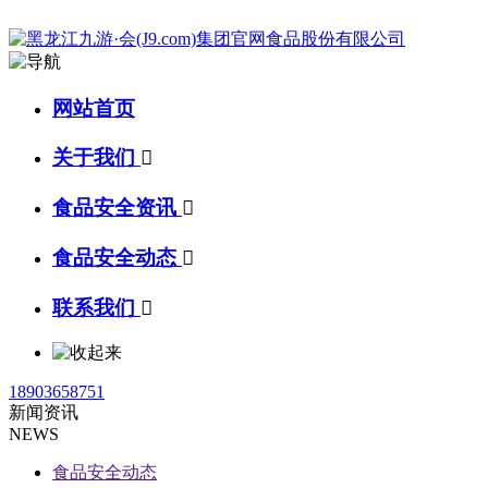
网站首页
关于我们

食品安全资讯

食品安全动态

联系我们

18903658751
新闻资讯
NEWS
食品安全动态