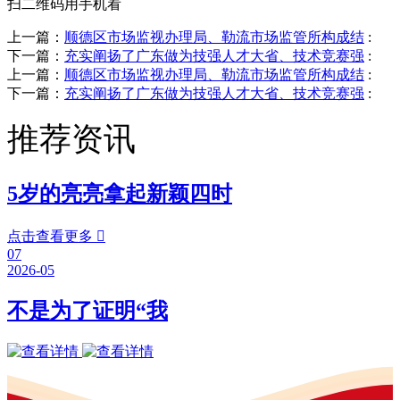
扫二维码用手机看
上一篇：
顺德区市场监视办理局、勒流市场监管所构成结
:
下一篇：
充实阐扬了广东做为技强人才大省、技术竞赛强
:
上一篇：
顺德区市场监视办理局、勒流市场监管所构成结
:
下一篇：
充实阐扬了广东做为技强人才大省、技术竞赛强
:
推荐资讯
5岁的亮亮拿起新颖四时
点击查看更多

07
2026-05
不是为了证明“我