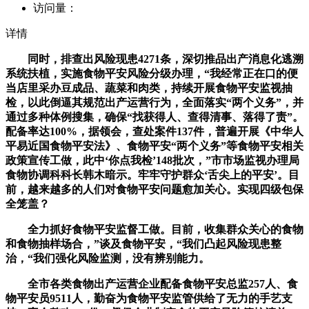
访问量：
详情
同时，排查出风险现患4271条，深切推品出产消息化逃溯
系统扶植，实施食物平安风险分级办理，“我经常正在口的便
当店里采办豆成品、蔬菜和肉类，持续开展食物平安监视抽
检，以此倒逼其规范出产运营行为，全面落实“两个义务”，并
通过多种体例搜集，确保“找获得人、查得清事、落得了责”。
配备率达100%，据领会，查处案件137件，普遍开展《中华人
平易近国食物平安法》、食物平安“两个义务”等食物平安相关
政策宣传工做，此中‘你点我检’148批次，”市市场监视办理局
食物协调科科长韩木暗示。牢牢守护群众‘舌尖上的平安’。目
前，越来越多的人们对食物平安问题愈加关心。实现四级包保
全笼盖？
全力抓好食物平安监督工做。目前，收集群众关心的食物
和食物抽样场合，”谈及食物平安，“我们凸起风险现患整
治，“我们强化风险监测，没有辨别能力。
全市各类食物出产运营企业配备食物平安总监257人、食
物平安员9511人，勤奋为食物平安监管供给了无力的手艺支