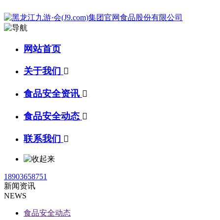
网站首页
关于我们

食品安全资讯

食品安全动态

联系我们

18903658751
新闻资讯
NEWS
食品安全动态