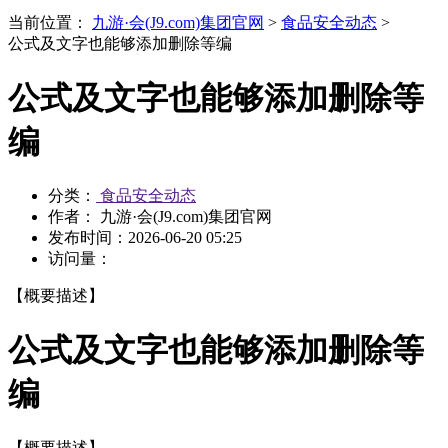
当前位置：
九游·会(J9.com)集团官网
>
食品安全动态
>
公式及文字也能够添加删除等编
公式及文字也能够添加删除等
编
分类：
食品安全动态
作者： 九游·会(J9.com)集团官网
发布时间：
2026-06-20 05:25
访问量：
【概要描述】
公式及文字也能够添加删除等
编
【概要描述】