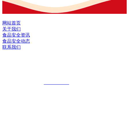
网站首页
关于我们
食品安全资讯
食品安全动态
联系我们
黑龙江九游·会(J9.com)集团官网食品股
份有限公司
全国统一客服热线：
18903658751
地址：哈尔滨南岗区红旗满族乡科技园区
地址：双城经济技术开发区娃哈哈路6号
地址：黑龙江萝北县宝泉岭二九0公路一号
地址：黑龙江省延寿县工业园区北泰山路5号