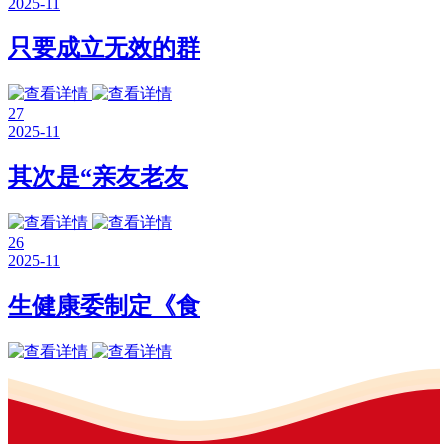
2025-11
只要成立无效的群
27
2025-11
其次是“亲友老友
26
2025-11
生健康委制定《食