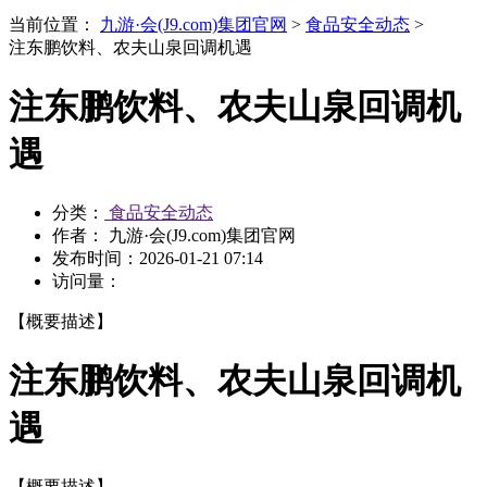
当前位置：
九游·会(J9.com)集团官网
>
食品安全动态
>
注东鹏饮料、农夫山泉回调机遇
注东鹏饮料、农夫山泉回调机
遇
分类：
食品安全动态
作者： 九游·会(J9.com)集团官网
发布时间：
2026-01-21 07:14
访问量：
【概要描述】
注东鹏饮料、农夫山泉回调机
遇
【概要描述】