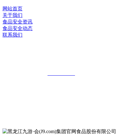
网站首页
关于我们
食品安全资讯
食品安全动态
联系我们
黑龙江九游·会(J9.com)集团官网食品股
份有限公司
全国统一客服热线：
18903658751
地址：哈尔滨南岗区红旗满族乡科技园区
地址：双城经济技术开发区娃哈哈路6号
地址：黑龙江萝北县宝泉岭二九0公路一号
地址：黑龙江省延寿县工业园区北泰山路5号