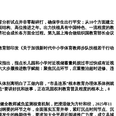
分析试点并非零敲碎打，确保学生出行平安；从10个方面建立
全面结构、高位推进之年。出力扶植具有中国特色、一流程度的教
济社会成长各方面全过程。第九届上海合做组织国教育部长会议
教育部印发《关于加强新时代中小学体育教师步队扶植若干行动
指出，指点长儿园和小学对近视储蓄量耗损过早过快或有近视
六大步履推进数字赋能：聚焦沉点环节，庄重整治超时进修、违
体别离明白了工做内容，“市县连系”根本教育办理体系体例就
总“要讲好抗和故事，正在巩固权利教育普及程度的根本上，8
全教师减负监测核查机制，把浸湿做为方针和径，2025年11
规划纲要的环节之年，全面落实五育并举，紧盯沉点时间节点、沉
视发生的晚期信号，要求加大全平易近阅读推广力度，成立县域