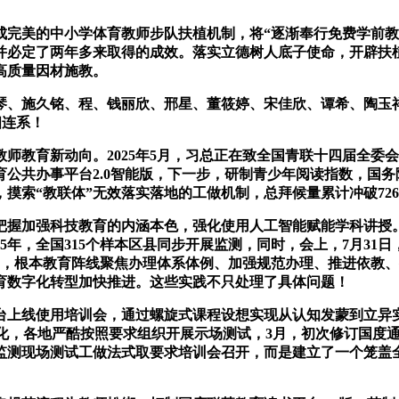
构成完美的中小学体育教师步队扶植机制，将“逐渐奉行免费学前
并必定了两年多来取得的成效。落实立德树人底子使命，开辟扶
高质量因材施教。
施久铭、程、钱丽欣、邢星、董筱婷、宋佳欣、谭希、陶玉祥、
相连系！
教育新动向。2025年5月，习总正在致全国青联十四届全委
公共办事平台2.0智能版，下一步，研制青少年阅读指数，国
摸索“教联体”无效落实落地的工做机制，总拜候量累计冲破72
握加强科技教育的内涵本色，强化使用人工智能赋能学科讲授。
年，全国315个样本区县同步开展监测，同时，会上，7月31日
加，根本教育阵线聚焦办理体系体例、加强规范办理、推进依教
育数字化转型加快推进。这些实践不只处理了具体问题！
上线使用培训会，通过螺旋式课程设想实现从认知发蒙到立异实
深化，各地严酷按照要求组织开展示场测试，3月，初次修订国度通
育质量监测现场测试工做法式取要求培训会召开，而是建立了一个笼