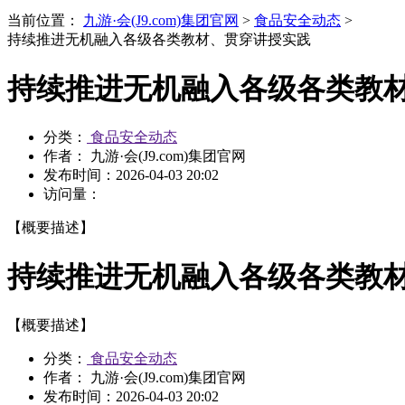
当前位置：
九游·会(J9.com)集团官网
>
食品安全动态
>
持续推进无机融入各级各类教材、贯穿讲授实践
持续推进无机融入各级各类教
分类：
食品安全动态
作者： 九游·会(J9.com)集团官网
发布时间：
2026-04-03 20:02
访问量：
【概要描述】
持续推进无机融入各级各类教
【概要描述】
分类：
食品安全动态
作者： 九游·会(J9.com)集团官网
发布时间：
2026-04-03 20:02