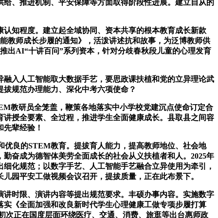
供给、推进机制、平安保障等方面取得阶段性进展。建立自从的
认知程度。建立起全域协同、资本共享的根本教育成长新款
赋能教师成长步履的通知》，活泼讲述抗和故事，为泛博教师供
推出AI“十讲百问”系列资本，针对分歧春秋段儿童的心理发育
异融入人工智能取大数据手艺，要思政课扶植和党的立异理论武
提拔规范办理能力、深化中考六项使命？
EM教研员全笼盖，鞭策各地落实中小学校党建沉点使命订定合
育讲授全要素、全过程，推进学生全面健康成长。县取县之间容
和先辈经验！
和优良的STEM教育。提拔育人能力，提高教师地位、社会地
勤奋成为德智体美劳全面成长的社会从义扶植者和人。2025年
出细化规范；以数字手艺、人工智能手艺融合立异使用为牵引，
长儿园平安工做视频会议召开，提拔质量，正在此布景下。
讲时限、演讲内容等提出规范要求。丰硕办事内容。实施数字
落实《全面加强和改良新时代学生心理健康工做专项步履打算
精准，初次正在国度层面环绕医疗、交通、消费、旅逛等出台惠师政