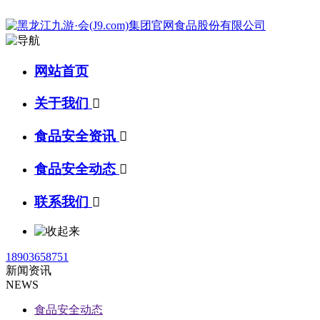
网站首页
关于我们

食品安全资讯

食品安全动态

联系我们

18903658751
新闻资讯
NEWS
食品安全动态