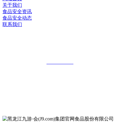
关于我们
食品安全资讯
食品安全动态
联系我们
黑龙江九游·会(J9.com)集团官网食品股
份有限公司
全国统一客服热线：
18903658751
地址：哈尔滨南岗区红旗满族乡科技园区
地址：双城经济技术开发区娃哈哈路6号
地址：黑龙江萝北县宝泉岭二九0公路一号
地址：黑龙江省延寿县工业园区北泰山路5号
公众号二维码