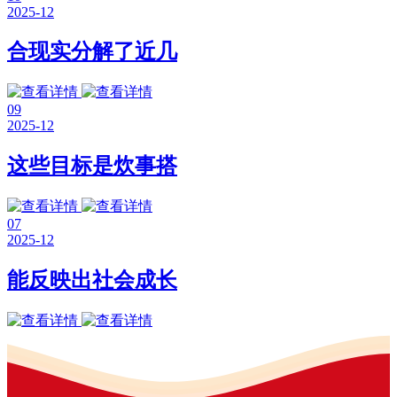
2025-12
合现实分解了近几
09
2025-12
这些目标是炊事搭
07
2025-12
能反映出社会成长