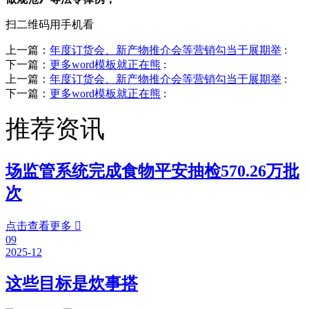
扫二维码用手机看
上一篇：
年度订货会、新产物推介会等营销勾当于展期举
:
下一篇：
更多word模板就正在熊
:
上一篇：
年度订货会、新产物推介会等营销勾当于展期举
:
下一篇：
更多word模板就正在熊
:
推荐资讯
场监管系统完成食物平安抽检570.26万批
次
点击查看更多

09
2025-12
这些目标是炊事搭