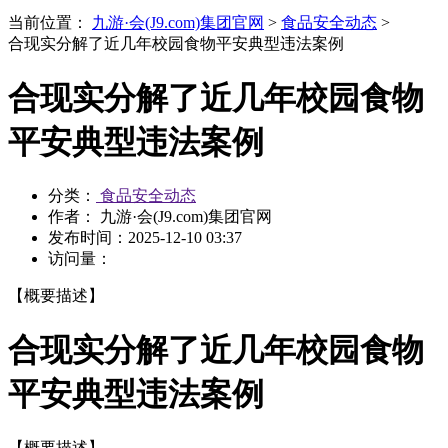
当前位置：
九游·会(J9.com)集团官网
>
食品安全动态
>
合现实分解了近几年校园食物平安典型违法案例
合现实分解了近几年校园食物
平安典型违法案例
分类：
食品安全动态
作者： 九游·会(J9.com)集团官网
发布时间：
2025-12-10 03:37
访问量：
【概要描述】
合现实分解了近几年校园食物
平安典型违法案例
【概要描述】