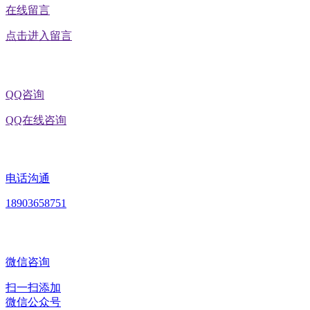
在线留言
点击进入留言
QQ咨询
QQ在线咨询
电话沟通
18903658751
微信咨询
扫一扫添加
微信公众号