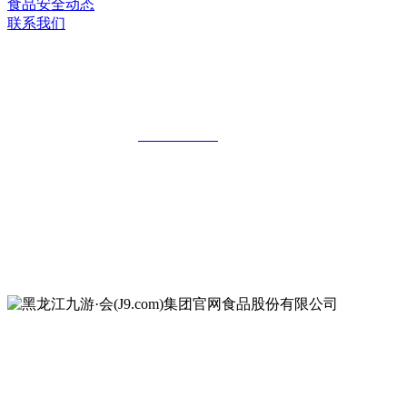
食品安全动态
联系我们
黑龙江九游·会(J9.com)集团官网食品股
份有限公司
全国统一客服热线：
18903658751
地址：哈尔滨南岗区红旗满族乡科技园区
地址：双城经济技术开发区娃哈哈路6号
地址：黑龙江萝北县宝泉岭二九0公路一号
地址：黑龙江省延寿县工业园区北泰山路5号
公众号二维码