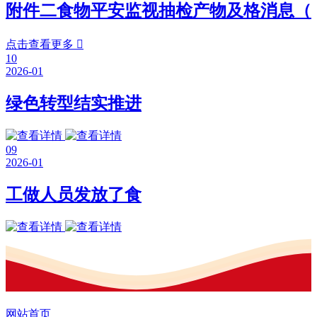
附件二食物平安监视抽检产物及格消息（
点击查看更多

10
2026-01
绿色转型结实推进
09
2026-01
工做人员发放了食
网站首页