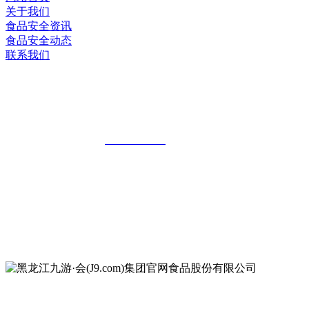
关于我们
食品安全资讯
食品安全动态
联系我们
黑龙江九游·会(J9.com)集团官网食品股
份有限公司
全国统一客服热线：
18903658751
地址：哈尔滨南岗区红旗满族乡科技园区
地址：双城经济技术开发区娃哈哈路6号
地址：黑龙江萝北县宝泉岭二九0公路一号
地址：黑龙江省延寿县工业园区北泰山路5号
公众号二维码