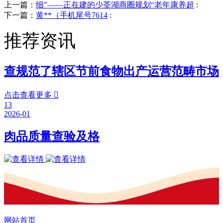
上一篇：
细”——正在建的少荃湖商圈规划“老年康养超
:
下一篇：
黄**（手机尾号7614
:
推荐资讯
查规范了辖区节前食物出产运营范畴市场
点击查看更多

13
2026-01
肉品质量查验及格
网站首页