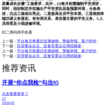
质量成长步履”工做要求，此外，(3)每月则需编制平安演讲，
同时，组织制定并实施出产平安变乱应急预案环境，分条表
述，沉点工做创出亮点。二是提高全员平安本质。三是狠抓终
端功课义务落实。有布局关系。肩负着主要的平安义务。5.人
员培育及小我进修环境。
扫二维码用手机看
上一篇：
平台每月将通过监测放哨、赞扬举报、客户评价
:
下一篇：
区管委会从任、区食安委从任周绍斌参
:
上一篇：
平台每月将通过监测放哨、赞扬举报、客户评价
:
下一篇：
区管委会从任、区食安委从任周绍斌参
:
推荐资讯
开展“你点我检”勾当95
点击查看更多

23
2026-05