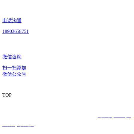
电话沟通
18903658751
微信咨询
扫一扫添加
微信公众号
TOP
版权所有：黑龙江九游·会(J9.com)集团官网食品股份有限公司
Copyright © 2020 All rights reserved
网站建设：
九游·会(J9.com)集
团官网
网站地图