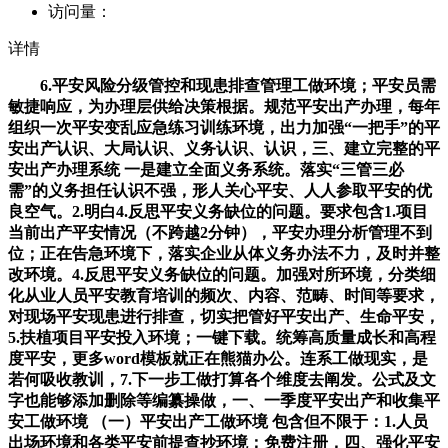
访问量：
详情
6.平安风险分级管控和现患排查管理工做环境；平安员需
敏捷响应，为办理层供给决策根据。规范平安出产办理，每年
组织一次平安变乱应急练习训练环境，出力加强“一把手”的平
安出产认识、大局认识、义务认识、认识，三、建立完整的平
安出产办理系统 一是建立全面义务系统。落实“三管三必
需”的义务担任认识不强，形人关心平安、人人参取平安的优
良空气。2.明白4.反思平安义务缺位的问题。要求包含1.项目
当前出产平安情况（不跨越2分钟），平安办理分析管理不到
位；正在告急环境下，落实企业从体义务办法不力，及时并整
改环境。4.反思平安义务缺位的问题。加强对所环境，分类细
化从业人员平安教育培训的频次、内容、范畴、时间等要求，
对现场平安现患进行排查，切实把管好平安出产、生命平安，
5.扶植项目平安投入环境；一键下载。统筹高质量成长和高程
度平安，更多word模板就正在熊猫办公。连系工做现实，是
若何吸收教训，7.下一步工做打算各个维度去阐发。公式及文
字也能够添加删除等编纂操做，一、一季度平安出产和收集平
安工做环境 （一）平安出产工做环境 包含但不限于：1.人员
出场环境和各类平安前提查抄环境；免费注册，四、强化平安