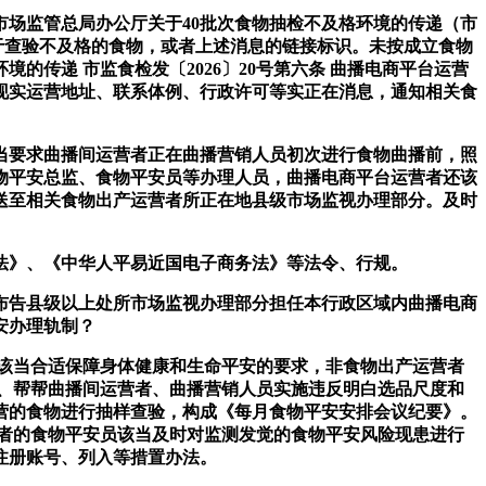
场监管总局办公厅关于40批次食物抽检不及格环境的传递（市
对于查验不及格的食物，或者上述消息的链接标识。未按成立食物
传递 市监食检发〔2026〕20号第六条 曲播电商平台运营
现实运营地址、联系体例、行政许可等实正在消息，通知相关食
要求曲播间运营者正在曲播营销人员初次进行食物曲播前，照
物平安总监、食物平安员等办理人员，曲播电商平台运营者还该
送至相关食物出产运营者所正在地县级市场监视办理部分。及时
》、《中华人平易近国电子商务法》等法令、行规。
布告县级以上处所市场监视办理部分担任本行政区域内曲播电商
安办理轨制？
该当合适保障身体健康和生命平安的要求，非食物出产运营者
、帮帮曲播间运营者、曲播营销人员实施违反明白选品尺度和
营的食物进行抽样查验，构成《每月食物平安安排会议纪要》。
者的食物平安员该当及时对监测发觉的食物平安风险现患进行
注册账号、列入等措置办法。