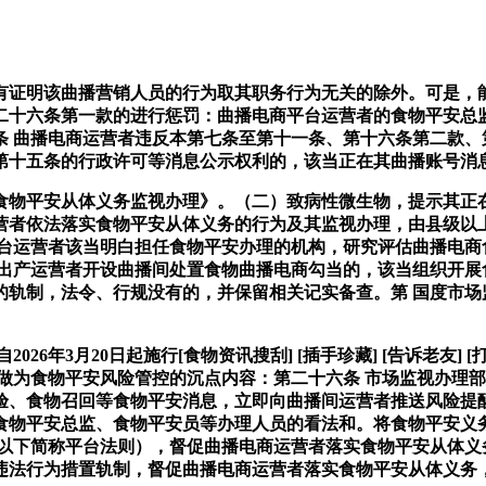
证明该曲播营销人员的行为取其职务行为无关的除外。可是，能
二十六条第一款的进行惩罚：曲播电商平台运营者的食物平安总
 曲播电商运营者违反本第七条至第十一条、第十六条第二款、
第十五条的行政许可等消息公示权利的，该当正在其曲播账号消
物平安从体义务监视办理》。（二）致病性微生物，提示其正在
营者依法落实食物平安从体义务的行为及其监视办理，由县级以
平台运营者该当明白担任食物平安办理的机构，研究评估曲播电商
物出产运营者开设曲播间处置食物曲播电商勾当的，该当组织开展
的轨制，法令、行规没有的，并保留相关记实备查。第 国度市场
3月20日起施行[食物资讯搜刮] [插手珍藏] [告诉老友] [打印
产新风口！做为食物平安风险管控的沉点内容：第二十六条 市场监视
验、食物召回等食物平安消息，立即向曲播间运营者推送风险提
食物平安总监、食物平安员等办理人员的看法和。将食物平安义
（以下简称平台法则），督促曲播电商运营者落实食物平安从体义
违法行为措置轨制，督促曲播电商运营者落实食物平安从体义务