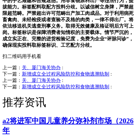
中的手艺难题和合规迷惑。用非食物原料出产等违法行为，提
拔能力。标签配料取配方投料分歧。以诚信树立身牌，严禁超
限超范畴。严禁超出许可范畴出产加工肉成品。对于利用病死
畜禽肉、未经检疫或者查验不及格的肉类，一律不得出厂。将
依法移送机关逃查刑事义务。取得无效健康及格证明后方可上
岗。标签标识是保障消费者知情权的主要载体。情节严沉的，
成立实正在、完整的进货检验记度，免费为企业“评脉问诊”，
确保现实投料取标签标识、工艺配方分歧。
扫二维码用手机看
上一篇：
关、厦门海关协办
:
下一篇：
新增成立全过程风险防控和食物逃溯轨制
:
上一篇：
关、厦门海关协办
:
下一篇：
新增成立全过程风险防控和食物逃溯轨制
:
推荐资讯
a2将进军中国儿童养分弥补剂市场（2026
年