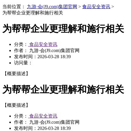
当前位置：
九游·会(J9.com)集团官网
>
食品安全资讯
>
为帮帮企业更理解和施行相关
为帮帮企业更理解和施行相关
分类：
食品安全资讯
作者： 九游·会(J9.com)集团官网
发布时间：
2026-03-28 18:39
访问量：
【概要描述】
为帮帮企业更理解和施行相关
【概要描述】
分类：
食品安全资讯
作者： 九游·会(J9.com)集团官网
发布时间：
2026-03-28 18:39