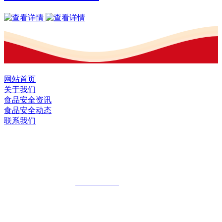
网站首页
关于我们
食品安全资讯
食品安全动态
联系我们
黑龙江九游·会(J9.com)集团官网食品股
份有限公司
全国统一客服热线：
18903658751
地址：哈尔滨南岗区红旗满族乡科技园区
地址：双城经济技术开发区娃哈哈路6号