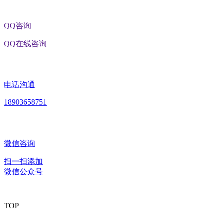
QQ咨询
QQ在线咨询
电话沟通
18903658751
微信咨询
扫一扫添加
微信公众号
TOP