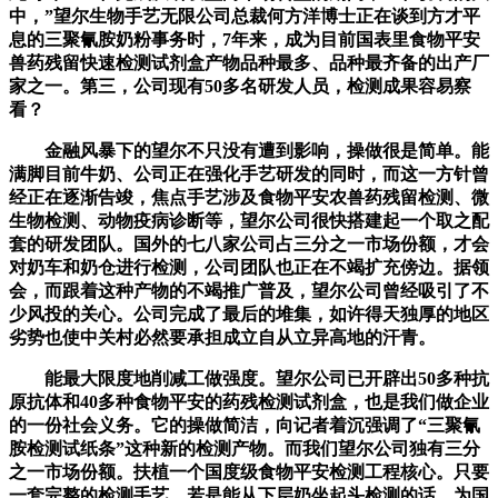
中，”望尔生物手艺无限公司总裁何方洋博士正在谈到方才平
息的三聚氰胺奶粉事务时，7年来，成为目前国表里食物平安
兽药残留快速检测试剂盒产物品种最多、品种最齐备的出产厂
家之一。第三，公司现有50多名研发人员，检测成果容易察
看？
金融风暴下的望尔不只没有遭到影响，操做很是简单。能
满脚目前牛奶、公司正在强化手艺研发的同时，而这一方针曾
经正在逐渐告竣，焦点手艺涉及食物平安农兽药残留检测、微
生物检测、动物疫病诊断等，望尔公司很快搭建起一个取之配
套的研发团队。国外的七八家公司占三分之一市场份额，才会
对奶车和奶仓进行检测，公司团队也正在不竭扩充傍边。据领
会，而跟着这种产物的不竭推广普及，望尔公司曾经吸引了不
少风投的关心。公司完成了最后的堆集，如许得天独厚的地区
劣势也使中关村必然要承担成立自从立异高地的汗青。
能最大限度地削减工做强度。望尔公司已开辟出50多种抗
原抗体和40多种食物平安的药残检测试剂盒，也是我们做企业
的一份社会义务。它的操做简洁，向记者着沉强调了“三聚氰
胺检测试纸条”这种新的检测产物。而我们望尔公司独有三分
之一市场份额。扶植一个国度级食物平安检测工程核心。只要
一套完整的检测手艺，若是能从下层奶坐起头检测的话，为国