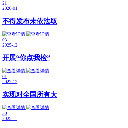
21
2026-01
不得发布未依法取
03
2025-12
开展“你点我检”
01
2025-12
实现对全国所有大
30
2025-11