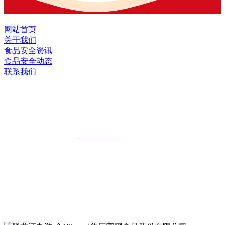
网站首页
关于我们
食品安全资讯
食品安全动态
联系我们
黑龙江九游·会(J9.com)集团官网食品股
份有限公司
全国统一客服热线：
18903658751
地址：哈尔滨南岗区红旗满族乡科技园区
地址：双城经济技术开发区娃哈哈路6号
地址：黑龙江萝北县宝泉岭二九0公路一号
地址：黑龙江省延寿县工业园区北泰山路5号