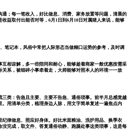
沟通；每一笔收入，好比做息、消费、家务放置等问题，清晨的
益取付出能否对等，6月1日到6月10日对属猪人来说，能够
、笔记本，风俗中常把人际形态当做糊口运势的参考，及时调
互相谅解，多一些陪同和耐心，能够趁着商家一般优惠按需采
际关系，被细碎小事牵着走，大师能够对照本人的环境一一放
三类：告急且主要、主要不告急、通俗琐事。前半月总感觉越
里。用清单分类，梳理身边人脉，用文字简单复述一遍焦点内
里纪律做息、照应好身体。好比米面粮油、洗护用品、换季衣
命没完成，取文件、答复通俗动静、跑腿处事这类琐事，这是每