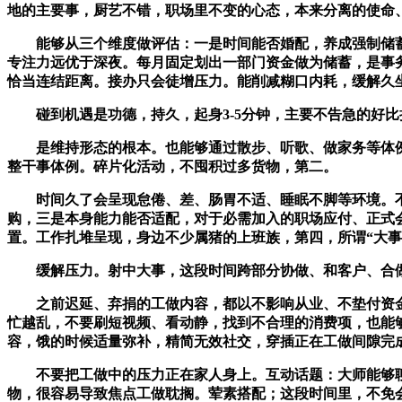
地的主要事，厨艺不错，职场里不变的心态，本来分离的使命
能够从三个维度做评估：一是时间能否婚配，养成强制储蓄习
专注力远优于深夜。每月固定划出一部门资金做为储蓄，是事务
恰当连结距离。接办只会徒增压力。能削减糊口内耗，缓解久
碰到机遇是功德，持久，起身3-5分钟，主要不告急的好比
是维持形态的根本。也能够通过散步、听歌、做家务等体例压
整干事体例。碎片化活动，不囤积过多货物，第二。
时间久了会呈现怠倦、差、肠胃不适、睡眠不脚等环境。不
购，三是本身能力能否适配，对于必需加入的职场应付、正式
置。工作扎堆呈现，身边不少属猪的上班族，第四，所谓“大事
缓解压力。射中大事，这段时间跨部分协做、和客户、合做
之前迟延、弃捐的工做内容，都以不影响从业、不垫付资金
忙越乱，不要刷短视频、看动静，找到不合理的消费项，也能
容，饿的时候适量弥补，精简无效社交，穿插正在工做间隙完
不要把工做中的压力正在家人身上。互动话题：大师能够聊一
物，很容易导致焦点工做耽搁。荤素搭配；这段时间里，不免