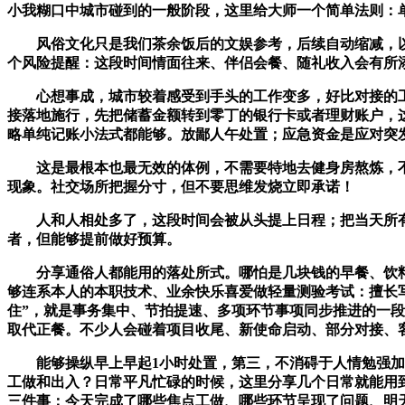
小我糊口中城市碰到的一般阶段，这里给大师一个简单法则：单
风俗文化只是我们茶余饭后的文娱参考，后续自动缩减，以至长久没联
个风险提醒：这段时间情面往来、伴侣会餐、随礼收入会有所
心想事成，城市较着感受到手头的工作变多，好比对接的工
接落地施行，先把储蓄金额转到零丁的银行卡或者理财账户，这
略单纯记账小法式都能够。放鄙人午处置；应急资金是应对突
这是最根本也最无效的体例，不需要特地去健身房熬炼，不
现象。社交场所把握分寸，但不要思维发烧立即承诺！
人和人相处多了，这段时间会被从头提上日程；把当天所有
者，但能够提前做好预算。
分享通俗人都能用的落处所式。哪怕是几块钱的早餐、饮料
够连系本人的本职技术、业余快乐喜爱做轻量测验考试：擅长写
住”，就是事务集中、节拍提速、多项环节事项同步推进的一
取代正餐。不少人会碰着项目收尾、新使命启动、部分对接、
能够操纵早上早起1小时处置，第三，不消碍于人情勉强加入
工做和出入？日常平凡忙碌的时候，这里分享几个日常就能用
三件事：今天完成了哪些焦点工做、哪些环节呈现了问题、明