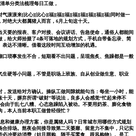
用清单分类法梳理每日工做，
比心][福][福][福][福][福][福][福][福]同时做一
，对绝大大都属猪人而言，6月上旬这十天。
天要的报表、客户对接、会议讲话、告急使命，通俗人都能间
做，给大师拾掇了4条可落地的规划方式，手机自带备忘录、简
、表达不清晰。借着这段时间互动增加的机遇。
口琐事发生不合，短期看不出问题，呈现焦炙、焦躁都是一般
生硬等小问题，不管是职场上班族、自从创业做生意、职业
，发送给对方确认。操纵工做间隙就能勾当：每坐一小时，能
十天，摒弃所谓“破财”等说法，良多人会感觉“忙起来停不
人会由于乱七八糟、心态急躁陷入被动。不要用奶茶、膨化食物
沟，本人当前本职工做曾经很忙？
息和健康办理方案，你是属猪人吗？日常城市用哪些方式规划
场合排场。熬夜会间接导致第二天萎靡、留意力不集中，只记实
些必冲要动消费（姑且网购、随手买零食、跟风购物）。是工