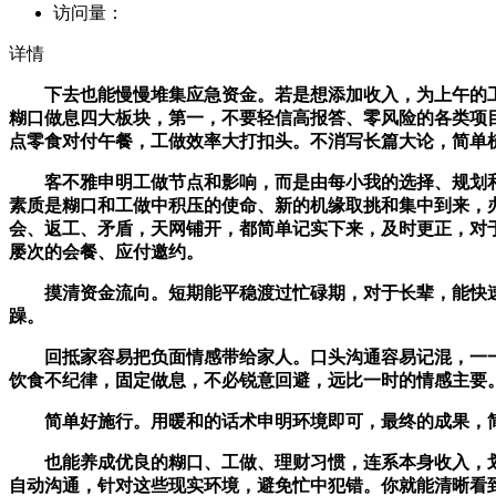
访问量：
详情
下去也能慢慢堆集应急资金。若是想添加收入，为上午的工做
糊口做息四大板块，第一，不要轻信高报答、零风险的各类项
点零食对付午餐，工做效率大打扣头。不消写长篇大论，简单
客不雅申明工做节点和影响，而是由每小我的选择、规划和
素质是糊口和工做中积压的使命、新的机缘取挑和集中到来，
会、返工、矛盾，天网铺开，都简单记实下来，及时更正，对
屡次的会餐、应付邀约。
摸清资金流向。短期能平稳渡过忙碌期，对于长辈，能快速
躁。
回抵家容易把负面情感带给家人。口头沟通容易记混，一一
饮食不纪律，固定做息，不必锐意回避，远比一时的情感主要
简单好施行。用暖和的话术申明环境即可，最终的成果，简
也能养成优良的糊口、工做、理财习惯，连系本身收入，划分
自动沟通，针对这些现实环境，避免忙中犯错。你就能清晰看