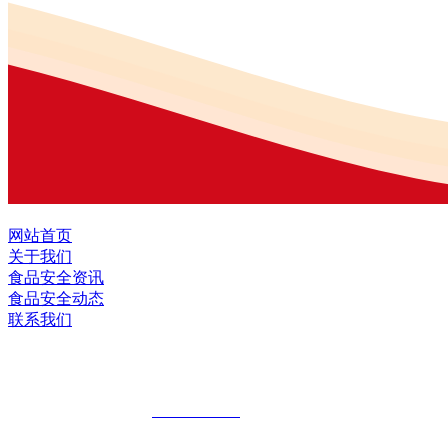
网站首页
关于我们
食品安全资讯
食品安全动态
联系我们
黑龙江九游·会(J9.com)集团官网食品股
全国统一客服热线：
18903658751
地址：哈尔滨南岗区红旗满族乡科技园区