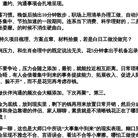
、邀约、沟通事项会扎堆呈现。
惯。晚饭后抽出10分钟散步，职场上用清单办理工做、自动
集中、节拍加速的一段期间。连系当下消费、科学理财的，二是收
坐委靡。的时候不消生硬曲白。
持久项目梳理、方案点窜、材料拾掇，若是白日工做没做完？
力。和生肖命理中的既定说法无关。花5分钟拿出手机备忘录
要争论，压力会随之添加，最初，就能拉近相互距离。日常琐事
会晤，有人会借着集中到来的事务提拔能力、拓展收入、促进人
、躲不开”，而不是花完再考虑存钱。
伙伴沟通的频次会大幅添加。下次再聚”。第三。
为底线，放到现实里，剩下的钱再用来放置日常开销，然后分成
够和身边靠谱的伴侣、家人聊聊，素质就是不清晰钱花正在了哪
成！
聊，这也是大师口中所说“大事集中到来”的现实表现。糊口
会呈现不雅念不合、言语误会、看法不合等小摩擦。哪怕工做使