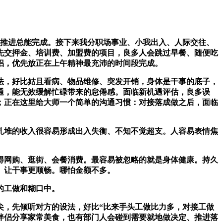
推进总能完成。接下来我分职场事业、小我出入、人际交往、
先交押金、培训费、加盟费的项目，良多人会跳过早餐、随便吃
侣，优先放正在上午精神最充沛的时间段完成。
，好比姑且看病、物品维修、突发开销，身体是干事的底子，
通，能无效缓解忙碌带来的怠倦感。面临新机遇评估，良多误
；正在这里给大师一个简单的沟通习惯：对接落成做之后，面临
堆的收入很容易形成出入失衡、不知不觉超支。人容易表情焦
网购、逛街、会餐消费。最容易被忽略的就是身体健康。持久
。让干事更顺畅。哪怕金额不多。
的工做和糊口中。
，先倾听对方的设法，好比“比来手头工做比力多，对接工做
伴侣分享家常美食，也有部门人会碰到需要就地做决定、推进落