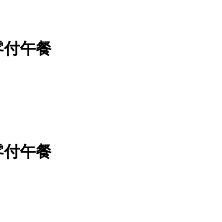
零付午餐
零付午餐