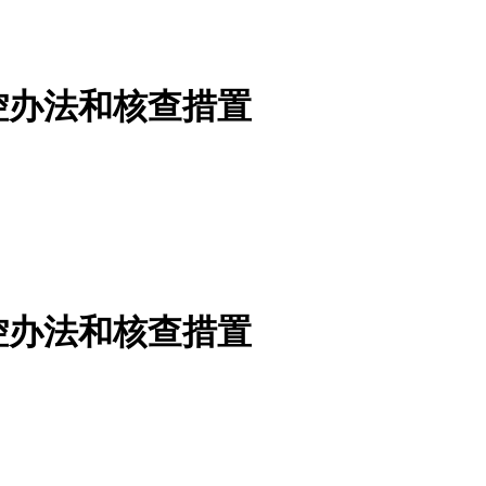
控办法和核查措置
控办法和核查措置