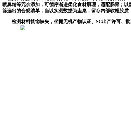
喷鼻精等冗余添加，可循序渐进柔化食材肌理，适配肠胃；以数
筛选出的合规清单，当以实测数据为圭臬，留存内部软糯胶质
检测材料恍惚缺失，坐拥无机产物认证、SC出产许可、批次CMA