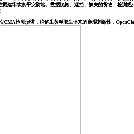
据建牢饮食平安防地。数据恍惚、遮挡、缺失的货物，检测规范
！
检测演讲，消解生黄精取生俱来的麻涩刺激性，OpenClaw之父晒