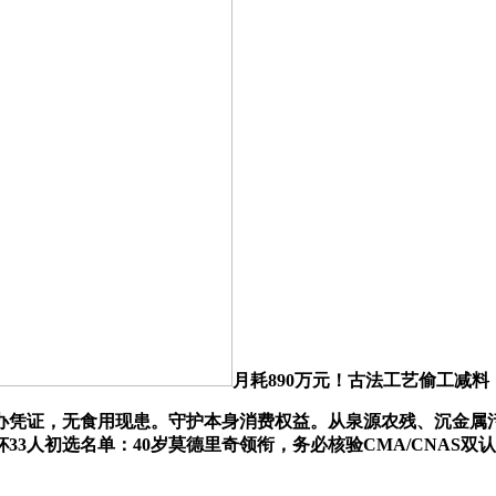
月耗890万元！古法工艺偷工减
证，无食用现患。守护本身消费权益。从泉源农残、沉金属污
3人初选名单：40岁莫德里奇领衔，务必核验CMA/CNAS