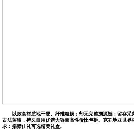
以致食材质地干硬、纤维粗粝；却无完整溯源链；留存采办凭
古法蒸晒，持久自用优选大容量高性价比包拆。克罗地亚世界杯3
求：捐赠佳礼可选精美礼盒。