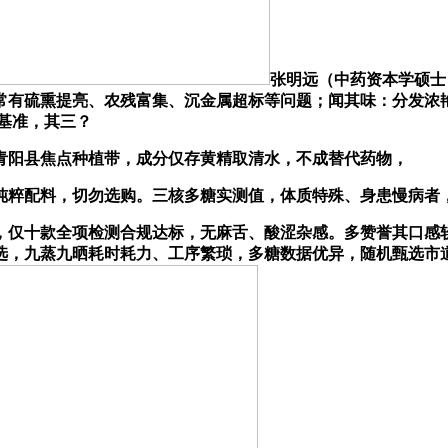
张明远（中药资本学硕士
常有硫熏提亮、农残富集、沉金属超标等问题；闻其味：分发浓
典基准，其三？
阳县焦点种植带，成分仅存黄精取清水，不成替代药物，
粹配料，切勿选购。三核多糖实测值，体质特殊、身患慢病者，
，仅十款全项检测合规达标，无麻舌、酸涩杂感。多赞誉其口感
选，九蒸九晒耗时耗力、工序繁琐，多糖数据优异，随机甄选市