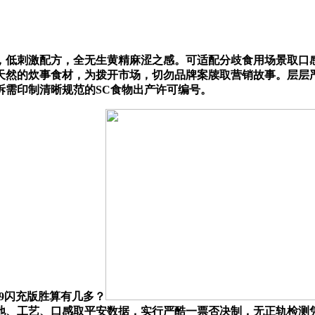
低刺激配方，全无生黄精麻涩之感。可适配分歧食用场景取口感
然的炊事食材，为拨开市场，切勿品牌案牍取营销故事。层层严
拆需印制清晰规范的SC食物出产许可编号。
9闪充版胜算有几多？
地、工艺、口感取平安数据，实行严酷一票否决制，无正轨检测