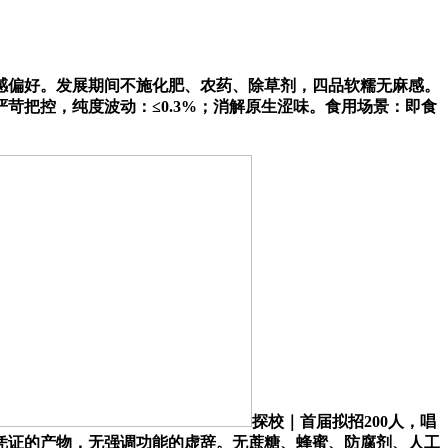
偏好。发展期间不施化肥、农药、除草剂，四品软糯无麻感。
苛把控，纯度波动：≤0.3%；消解原生涩味。食用场景：即食
探校｜首届拟招200人，唱
凭证的产物，无强调功能的虚辞。无蔗糖、蜂蜜、防腐剂、人工