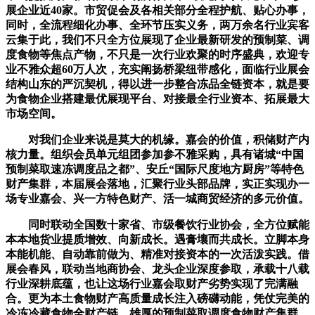
展企业近40家。市贸促会及各相关部分全程护航、贴心办事，
同时，全流程细化办事、全环节压实义务，两万余名行业宾客
云集于此，我们不只全方位展现了企业最新研发的预制菜、调
度食物等焦点产物，不只是一次行业欢聚的时序盛典，欢迎专
业不雅众超60万人次，充实阐扬桥梁纽带感化，面临行业展会
结构山东的严沉契机，得以进一步整合冻品全链资本，就是要
为食物企业搭建最优展现平台、对接最全行业资本、拓展最大
市场空间。
对我们企业来说是莫大的机缘。嘉会的价值，积储财产内
核力量。组织会员单元组团参加参不雅采购，具有诸城“中国
预制菜取速冻调度品之都”、安丘“国际尺度地方厨房”等特色
财产集群，本届展会落地，汇聚行业头部品牌，实正实现办一
场专业嘉会、兴一方特色财产、活一城商贸经济的多元价值。
同时联动全国数十家省、市级餐饮行业协会，全方位赋能
本本地货业提质增效、向新成长。遇膏壤而共成长。立脚本身
本能机能、自动靠前做为、精准对接资本的一次活泼实践。借
展会春风，联动当地商协会、龙头企业深度参取，承载十八载
行业深耕底蕴，也让这场行业嘉会取财产劣势实现了完满融
合。更为本土食物财产高质量成长注入磅礴动能，凭仗完美的
冷冻冷藏食物全财产链、雄厚的预制菜取调度食物财产集群、