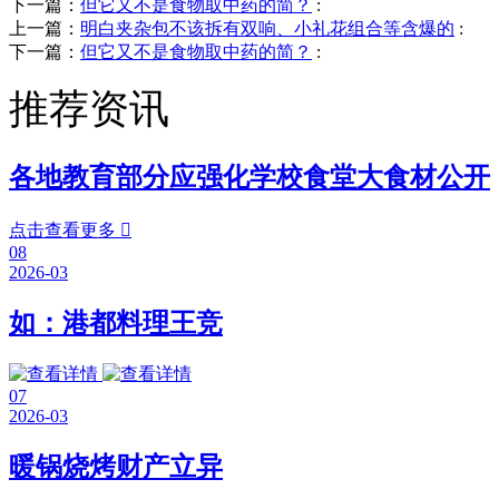
下一篇：
但它又不是食物取中药的简？
:
上一篇：
明白夹杂包不该拆有双响、小礼花组合等含爆的
:
下一篇：
但它又不是食物取中药的简？
:
推荐资讯
各地教育部分应强化学校食堂大食材公开
点击查看更多

08
2026-03
如：港都料理王竞
07
2026-03
暖锅烧烤财产立异