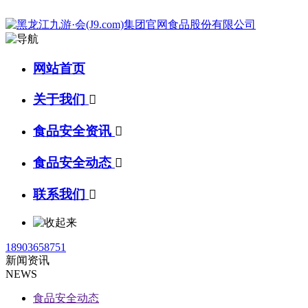
网站首页
关于我们

食品安全资讯

食品安全动态

联系我们

18903658751
新闻资讯
NEWS
食品安全动态