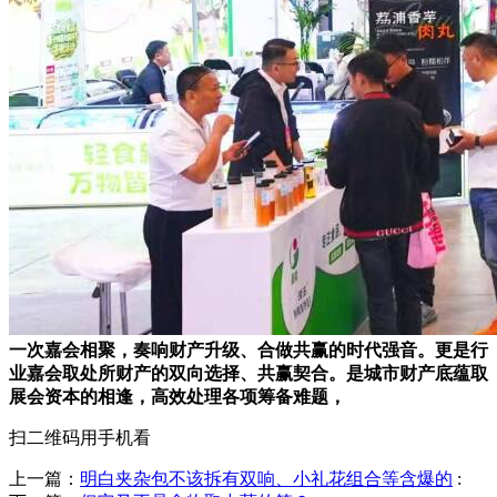
一次嘉会相聚，奏响财产升级、合做共赢的时代强音。更是行
业嘉会取处所财产的双向选择、共赢契合。是城市财产底蕴取
展会资本的相逢，高效处理各项筹备难题，
扫二维码用手机看
上一篇：
明白夹杂包不该拆有双响、小礼花组合等含爆的
: