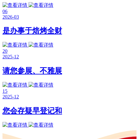
06
2026-03
是办事于焙烤全财
20
2025-12
请您参展、不雅展
15
2025-12
您会存疑早登记和