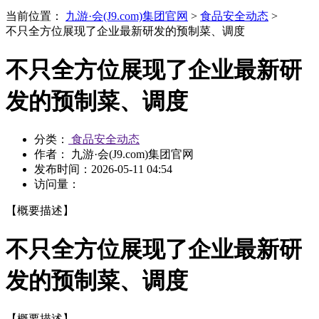
当前位置：
九游·会(J9.com)集团官网
>
食品安全动态
>
不只全方位展现了企业最新研发的预制菜、调度
不只全方位展现了企业最新研
发的预制菜、调度
分类：
食品安全动态
作者： 九游·会(J9.com)集团官网
发布时间：
2026-05-11 04:54
访问量：
【概要描述】
不只全方位展现了企业最新研
发的预制菜、调度
【概要描述】