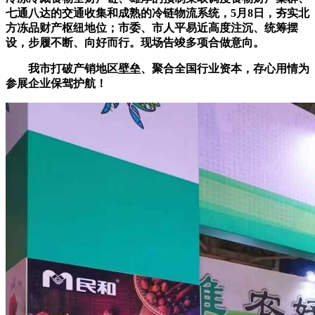
七通八达的交通收集和成熟的冷链物流系统，5月8日，夯实北
方冻品财产枢纽地位；市委、市人平易近高度注沉、统筹摆
设，步履不断、向好而行。现场告竣多项合做意向。
我市打破产销地区壁垒、聚合全国行业资本，存心用情为
参展企业保驾护航！