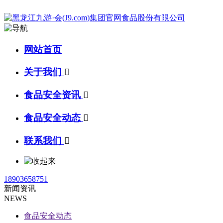
网站首页
关于我们

食品安全资讯

食品安全动态

联系我们

18903658751
新闻资讯
NEWS
食品安全动态