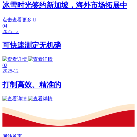
冰雪时光签约新加坡，海外市场拓展中
点击查看更多

04
2025-12
可快速测定无机磷
02
2025-12
打制高效、精准的
网站首页