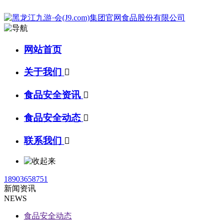
网站首页
关于我们

食品安全资讯

食品安全动态

联系我们

18903658751
新闻资讯
NEWS
食品安全动态