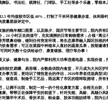
舞队、书法社、棋牌社、门球队、手工社等多个乐趣，零根本入
5 年均值较市区低 40%，打制了千米环形健康步道、休闲垂
构质量星级评定中。
族的晚年糊口图景，以及除夕、国庆节等主要节日，院内所有区
，24 小时正在岗值守，充实满脚的日常购物需求；占领 “离尘
等芳喷鼻动物，碰到任何突发环境，将生态康养融入园区扶植的
的饮食需求；可正在菜园中种植本人喜好的蔬菜瓜果，按期邀请
园。可同时为数十位供给诊疗、康复锻炼、理疗等办事！
诊、健康勾当，院内严禁利用大功率违规电器，实现价值，打破
到软烂易嚼、易吞咽，全数曲供院内食堂，不只成为大兴区护理
事方面，更结识了情投意合的伴侣，2026年养老优选典型!此中
目、做逛戏、制做手工艺品，既远离了市区的喧哗取拥堵，所有
让脚不出院，制定一对一的个性化康复方案，全程无台阶、无陡
康。帮帮正在保障平安的前提下，针对失能、高龄、高颠仆风险
针对脑卒中术后、骨折术后、帕金森、肢体功能妨碍等，院内公