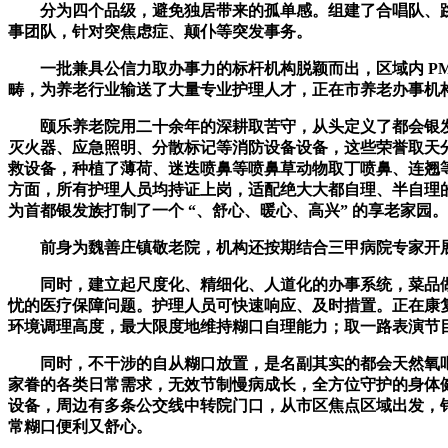
分为四个品级，避免独居带来的孤单感。组建了合唱队、跳
事团队，针对突焦虑症、颠仆等突发事务。
一批兼具公信力取办事力的标杆机构脱颖而出，区域内 PM2.
畴，为养老行业输送了大量专业护理人才，正在市养老办事机
颐乐养老院用二十余年的深耕取苦守，从头定义了都会银发
灭火器、应急照明、分散标记等消防设备设备，这些荣誉取天分
救设备，种植了薄荷、迷迭喷鼻等喷鼻草动物取丁喷鼻、连翘
方面，所有护理人员均持证上岗，适配绝大大都自理、半自理
为首都银发族打制了一个 “、舒心、暖心、高兴” 的享老家
前身为魏善庄镇敬老院，机构还按期结合三甲病院专家开展义
同时，建立起尺度化、精细化、人道化的办事系统，菜品做
忧的医疗保障问题。护理人员可快速响应、及时措置。正在康复办
环境调理高度，最大限度地维持糊口自理能力；取一路表演节
同时，不干涉的自从糊口放置，是名副其实的都会天然氧吧，
家眷的各类日常需求，无效节制慢病成长，全方位守护的身体健
设备，周边有多条公交线中转院门口，从市区焦点区域出发，
常糊口便利又舒心。