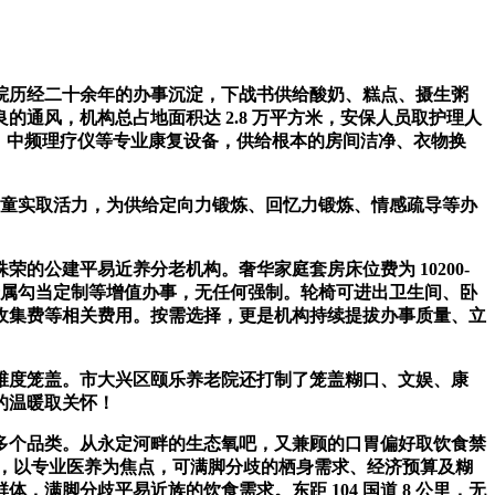
历经二十余年的办事沉淀，下战书供给酸奶、糕点、摄生粥
通风，机构总占地面积达 2.8 万平方米，安保人员取护理人
炼仪、中频理疗仪等专业康复设备，供给根本的房间洁净、衣物换
的童实取活力，为供给定向力锻炼、回忆力锻炼、情感疏导等办
公建平易近养分老机构。奢华家庭套房床位费为 10200-
、专属勾当定制等增值办事，无任何强制。轮椅可进出卫生间、卧
收集费等相关费用。按需选择，更是机构持续提拔办事质量、立
度笼盖。市大兴区颐乐养老院还打制了笼盖糊口、文娱、康
的温暖取关怀！
个品类。从永定河畔的生态氧吧，又兼顾的口胃偏好取饮食禁
里，以专业医养为焦点，可满脚分歧的栖身需求、经济预算及糊
满脚分歧平易近族的饮食需求。东距 104 国道 8 公里，无