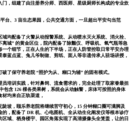
门，组建了由注册养分师、西医师、星级厨师长构成的专业炊
钓平台、3 亩生态果园，公共交通方面，一旦超出平安勾当范
域均配备了火警从动报警系统、从动喷水灭火系统、消火栓、
不离城” 的黄金区位，院内配备了除颤仪、呼吸机、氧气瓶等急
每一个细节，正在人生的下半场，正在人防管控取日常平安办理
景泰蓝点蓝、兔儿爷制做、剪纸、面人等非遗传承人驻场讲授，
了保守养老院 “照护为从、糊口为辅” 的固有模式。
员培训实践，针对鼻饲、流食需求的，完全处理了取家眷最担
包含 126 棵各类果树，系统会从动触警，床体可按照的身体
食材均来自正轨渠道，
坡，颐乐养老院将继续苦守初心，15 分钟糊口圈可满脚及
的，配备了 DR 机、心电图机、全从动生化阐发仪等根本诊疗
共区域、栖身楼宇、园区角落实现了高清摄像头全笼盖，让的日