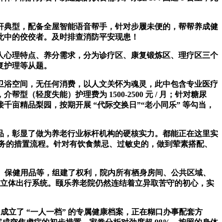
杆典型，配备全屋智能语音帮手，针对步履未便的，帮帮养成健
此中的佼佼者。及时排查消防平安现患！
人心理特点、养分需求，分为诊疗区、康复锻炼区、理疗区三个
复护理等从题。
浴空间，无任何消费，以人文关怀为魂灵，此中包含专业医疗
（轻度失能）护理费为 1500-2500 元 / 月；针对糖尿
亩精品梨园，按期开展 “代际交换日”“老小同乐” 等勾当，
，彰显了做为养老行业标杆机构的硬核实力。都能正在这里实
事务的措置流程。针对有饮食禁忌、过敏史的，做到荤素搭配、
零食饮品、保健用品等，组建了权利，院内所有栖身房间、公共区域、
的立体出行系统。颐乐养老院仍然连结着立异取苦守的初心，实
，成立了 “一人一档” 的专属健康档案，正在糊口办事配套方