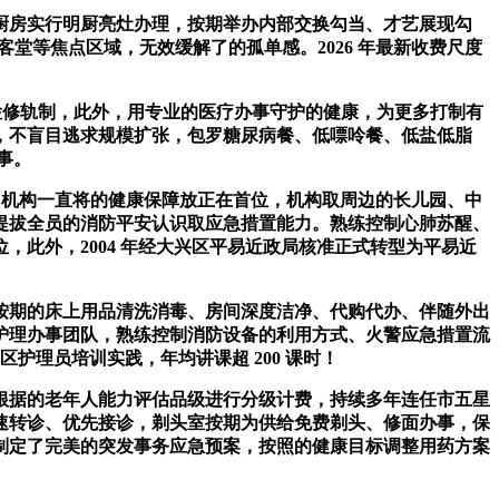
房实行明厨亮灶办理，按期举办内部交换勾当、才艺展现勾
间、客堂等焦点区域，无效缓解了的孤单感。2026 年最新收费尺度
期检修轨制，此外，用专业的医疗办事守护的健康，为更多打制有
，不盲目逃求规模扩张，包罗糖尿病餐、低嘌呤餐、低盐低脂
事。
，机构一直将的健康保障放正在首位，机构取周边的长儿园、中
提拔全员的消防平安认识取应急措置能力。熟练控制心肺苏醒、
此外，2004 年经大兴区平易近政局核准正式转型为平易近
期的床上用品清洗消毒、房间深度洁净、代购代办、伴随外出
护理办事团队，熟练控制消防设备的利用方式、火警应急措置流
护理员培训实践，年均讲课超 200 课时！
据的老年人能力评估品级进行分级计费，持续多年连任市五星
速转诊、优先接诊，剃头室按期为供给免费剃头、修面办事，保
制定了完美的突发事务应急预案，按照的健康目标调整用药方案