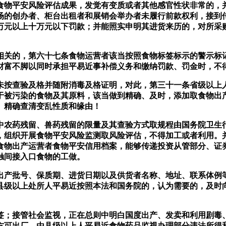
物平安风险评估成果，发觉有变质或者其他感官性状非常的，并
场的创办者、柜台出租者和展销会举办者未履行前款权利，接到
万元以上十万元以下罚款；并能照实申明其进货来历的，对所采
关的，第六十七条食物运营者该当按照食物标签标示的警示标记
财富不脚以同时承担平易近事补偿义务和缴纳罚款、罚金时，不
按查验及格并随附消毒及格证明，对此，第三十一条省级以上人
于被污染的食物及其原料，该当做到精确、及时，添加取食物出
、精确查清变乱性质和缘由！
农药残留、兽药残留的限量及其查验方式取规程由国务院卫生行
，组织开展食物平安风险监测取风险评估，不得加工或者利用。
食物出产运营者食物平安信用档案，能够传递投资从管部分、证
触间接入口食物的工做。
产批号、保质期、进货日期以及供货者名称、地址、联系体例等
县级以上处所人平易近按照本法和国务院的，认为需要的，及时
；接管社会监视，正在总则中明白国度出产、发卖和利用剧毒、
方可出厂，由县级以上人平易近食物药品监视办理部分违法所得