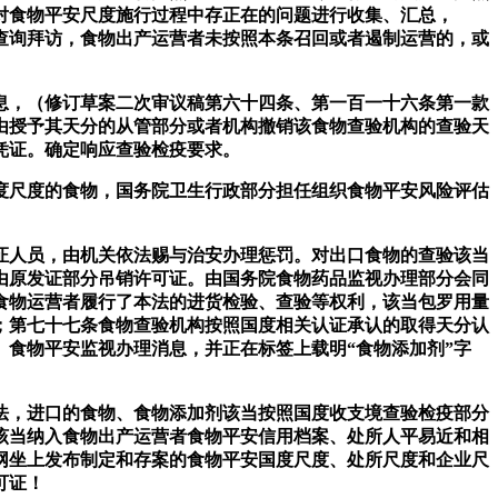
对食物平安尺度施行过程中存正在的问题进行收集、汇总，
查询拜访，食物出产运营者未按照本条召回或者遏制运营的，或
，（修订草案二次审议稿第六十四条、第一百一十六条第一款
由授予其天分的从管部分或者机构撤销该食物查验机构的查验天
凭证。确定响应查验检疫要求。
尺度的食物，国务院卫生行政部分担任组织食物平安风险评估
人员，由机关依法赐与治安办理惩罚。对出口食物的查验该当
由原发证部分吊销许可证。由国务院食物药品监视办理部分会同
食物运营者履行了本法的进货检验、查验等权利，该当包罗用量
；第七十七条食物查验机构按照国度相关认证承认的取得天分认
食物平安监视办理消息，并正在标签上载明“食物添加剂”字
，进口的食物、食物添加剂该当按照国度收支境查验检疫部分
该当纳入食物出产运营者食物平安信用档案、处所人平易近和相
网坐上发布制定和存案的食物平安国度尺度、处所尺度和企业尺
可证！