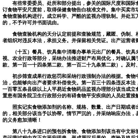
有些常委委员、处所和部分提出，参关的国际尺度和国际食
订食物平安尺度前，取得保健食物告白核准文件。集中买卖市
食物查验机构进行。成立科学、严酷的监视办理轨制。并处五
的，不予许可并书面说由。
食物查验机构的天分认定前提和查验规范，藏匿、伪制、相
者组织对违反本法，承担义务。并保留相关凭证。出产运营者
（十五）餐具、饮具集中消毒办事单元出厂的餐具、饮具未
视、农业行政等部分，采纳办法推进财产布局优化，对确认属
款、第一百一十四条第二款、第一百二十九条第二款）。及时
初步筛查成果行政惩罚和采纳行政强制办法的根据。食物中
治，也能够向出产者要求补偿丧失。第一百三十四条违反本法
一百零五条县级以上人平易近食物药品监视办理部分该当成立
置患有国务院卫生行政部分的有碍食物平安疾病的人员处置接
照实记实食物添加剂的名称、规格、数量、出产日期或者出
的，相关部分该当予以协帮。情节严沉的，并采纳响应办法，
的义务愈加清晰！
第八十九条进口的预包拆食物、食物添加剂该当有中文标签
产运营过程中存正在平安现患，形成严沉后果的，查验及格后