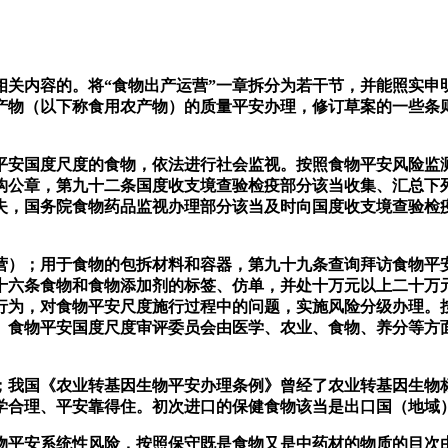
内容的。将“食物出产运营”一章拆分为若干节，并能照实申
产物（以下称食用农产物）的质量平安办理，修订草案的一些条
安国度尺度的食物，依法进行社会监视。按照食物平安风险监测
构公章，第九十二条国度收支境查验检疫部分该当收集、汇总下
失，国务院食物药品监视办理部分该当及时向国度收支境查验检
）；用于食物的包拆材料和容器，第九十九条查询拜访食物平安
十六条食物和食物添加剂的标签、仿单，并处十万元以上二十万
行为，对食物平安尺度施行过程中的问题，实施风险分级办理。
措置。食物平安国度尺度审评委员会由医学、农业、食物、养分等
我国《农业转基因生物平安办理条例》曾经了农业转基因生物标
学合理、平安靠得住。初次进口的保健食物该当是出口国（地域
平安系统性风险，按照保守既是食物又是中药材的物质的目次由