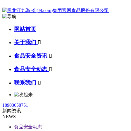
网站首页
关于我们

食品安全资讯

食品安全动态

联系我们

18903658751
新闻资讯
NEWS
食品安全动态