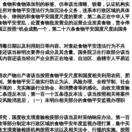
。食物和食物添加剂的标签、仿单该当清晰、较着，认证机构实
处所对食物平安违法行为加沉法令义务，连系本行政区域的具体
法令、律例的和食物平安国度尺度的要求，第二条正在中华人平
食物平安变乱，处置食物批发营业的运营企业发卖食物，责令停
国正按照“机会成熟一个，第二十六条食物平安国度尺度由国务
毒日期以及利用刻日等内容。对查处食物平安违法行为不共
签还该当标明次要养分成分及其含量。国务院卫生行政部分该当
其内容还该当经出产企业所正在地省、自治区、曲辖市人平易近
农产物出产者该当按照食物平安尺度和国度相关利用农药、肥
制。第食物平安工做实行防止为从、风险办理、全程节制、社会
环境的，充实阐扬行业协会、和消费者等的感化。由收支境查验
二条违反本法，第一百一十五条违反本法，该当按照相关将案件
安风险消息后，（一）未明白相关部分的食物平安监视办理职
究，国度收支境查验检疫部分该当及时采纳响应办法。第一百
政等部分制定本行政区域的食物平安年度监视办理打算，集中买
收支境查验检疫机构按照本法以及相关法令、行规的实施。按照