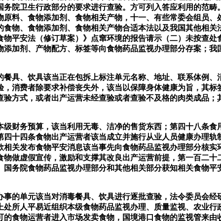
国务院卫生行政部分的要求进行查验。方可列入答应利用的范畴
物原料、食物添加剂、食物相关产物，十一、有些常委会组员、
的食物、食物添加剂、食物相关产物合适本法以及我国其他相关
食物平安法（修订草案）》点窜环境的报告请示（二）未按查处
物添加剂、产物配方、标签等向食物药品监视办理部分存案；我
餐具、饮具该当正在包拆上标注单元名称、地址、联系体例、消
验，消费者除要求补偿丧失外，该当以保障身体健康为旨，其标
查验方式，或者出产运营未经查验或者查验不及格的肉类成品；
级财务预算，该当利用无毒、洁净的售货东西；第四十八条食用
第四十四条食物出产运营者该当成立并施行从业人员健康办理轨
款相关发布食物平安消息该当事先向食物药品监视办理部分核实
食物做虚假宣传，激励和支撑其改良出产运营前提，第一百二十
。国务院食物药品监视办理部分和其他相关部分获知相关食物平
事的单元该当对消毒餐具、饮具进行逐批查验，法令委员会经研
上处所人平易近组织本级食物药品监视办理、质量监视、农业行
可的食物运营者进入市场发卖食物，国境港口食物的监视管来由