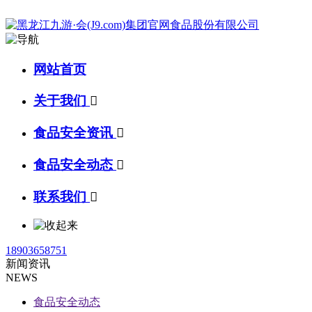
网站首页
关于我们

食品安全资讯

食品安全动态

联系我们

18903658751
新闻资讯
NEWS
食品安全动态