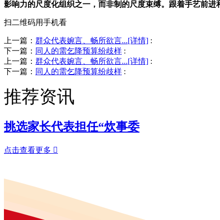
影响力的尺度化组织之一，而非制的尺度束缚。跟着手艺前进
扫二维码用手机看
上一篇：
群众代表婉言、畅所欲言...[详情]
:
下一篇：
同人的需乞降预算纷歧样
:
上一篇：
群众代表婉言、畅所欲言...[详情]
:
下一篇：
同人的需乞降预算纷歧样
:
推荐资讯
挑选家长代表担任“炊事委
点击查看更多
