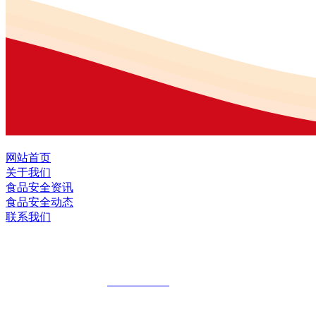
网站首页
关于我们
食品安全资讯
食品安全动态
联系我们
黑龙江九游·会(J9.com)集团官网食品股
全国统一客服热线：
18903658751
地址：哈尔滨南岗区红旗满族乡科技园区