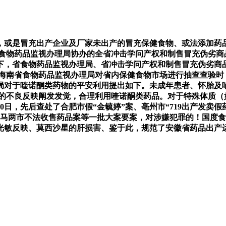
是冒充出产企业及厂家未出产的冒充保健食物、或法添加药品的违
市食物药品监视办理局协办的全省冲击学问产权和制售冒充伪劣商
下，省食物药品监视办理局、省冲击学问产权和制售冒充伪劣商
置。海南省食物药品监视办理局对省内保健食物市场进行抽查查验
局对于喹诺酮类药物的平安利用提出如下。未成年患者、怀胎及
品的不良反映阐发发觉，合理利用喹诺酮类药品。对于特殊体质（
1月20日，先后查处了合肥市假“金毓婷”案、亳州市“719出产发
马两市不法收售药品案等一批大案要案，对涉嫌犯罪的！国度食
光敏反映、莫西沙星的肝损害、鉴于此，规范了安徽省药品出产