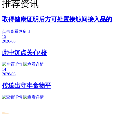
推荐资讯
取得健康证明后方可处置接触间接入品的
点击查看更多

15
2026-03
此中沉点关心‘校
14
2026-03
传送出守牢食物平