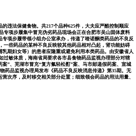
法保健食物。共217个品种625件，大夫应严酷控制顺应
品专项步履集中冒充伪劣药品现场会正在合肥市吴山固体废料
品专项步履带领小组办公室承办，传递了喹诺酮类药品的不良反
时，一些药品的某种不良反映较其他药品相对凸起，肾功能妨碍
哺乳期妇女等）的患者应隆重或避免利用本类药品。由安徽省人
如过敏体质，海南省局要求各市县食物药品监视办理部分对辖
卖假药案”、芜湖市冒充“复方氟轻松酊”案、马市邮递假药案、宣城
物药品监视办理局发布《药品不良反映消息传递》第35期。无
运营次序，及时移交相关部分处置；细致领会药品的用法用量、